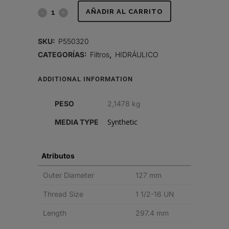
FILTRO
AÑADIR AL CARRITO
HIDRÁULICO,
SKU:
P550320
SPIN-
CATEGORÍAS:
Filtros
,
HIDRÁULICO
ON
ADDITIONAL INFORMATION
quantity
PESO
2,1478 kg
Synthetic
MEDIA TYPE
Atributos
Outer Diameter
127 mm
Thread Size
1 1/2-16 UN
Length
297.4 mm