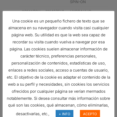
SPIN-ON
KOMATSU
1214275H1
HYDRAULIC
FILTER,
Una cookie es un pequeño fichero de texto que se
SPIN-ON
almacena en su navegador cuando visita casi cualquier
CUMMINS
1214275H1
HYDRAULIC
página web. Su utilidad es que la web sea capaz de
FILTER,
recordar su visita cuando vuelva a navegar por esa
SPIN-ON
página. Las cookies suelen almacenar información de
carácter técnico, preferencias personales,
Related products
personalización de contenidos, estadísticas de uso,
enlaces a redes sociales, acceso a cuentas de usuario,
etc. El objetivo de la cookie es adaptar el contenido de la
web a su perfil y necesidades, sin cookies los servicios
BRIDA
ofrecidos por cualquier página se verían mermados
22,08
€
notablemente. Si desea consultar más información sobre
Ref:
P177227
qué son las cookies, qué almacenan, cómo eliminarlas,
desactivarlas, etc.,
+ INFO
ACEPTO