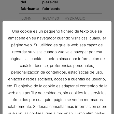
del
pieza del
fabricante
fabricante
JOHN
RE174130
HYDRAULIC
DEERE
FILTER,
Una cookie es un pequeño fichero de texto que se
SPIN-ON
almacena en su navegador cuando visita casi cualquier
DURAMAX
página web. Su utilidad es que la web sea capaz de
JOHN
RE174130
HYDRAULIC
recordar su visita cuando vuelva a navegar por esa
DEERE
FILTER,
página. Las cookies suelen almacenar información de
SPIN-ON
carácter técnico, preferencias personales,
DURAMAX
personalización de contenidos, estadísticas de uso,
enlaces a redes sociales, acceso a cuentas de usuario,
Related products
etc. El objetivo de la cookie es adaptar el contenido de la
web a su perfil y necesidades, sin cookies los servicios
ofrecidos por cualquier página se verían mermados
notablemente. Si desea consultar más información sobre
MAN?METRO
qué son las cookies, qué almacenan, cómo eliminarlas,
Ref:
P563297