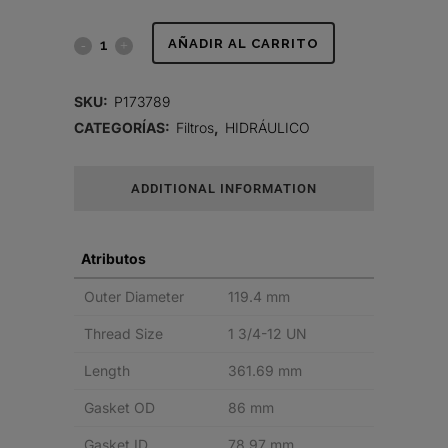
FILTRO
AÑADIR AL CARRITO
HIDRÁULICO,
SKU:
P173789
SPIN-
CATEGORÍAS:
Filtros
,
HIDRÁULICO
ON
ADDITIONAL INFORMATION
DURAMAX
quantity
Atributos
Outer Diameter
119.4 mm
Thread Size
1 3/4-12 UN
Length
361.69 mm
Gasket OD
86 mm
Gasket ID
78.97 mm