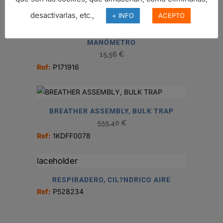
desactivarlas, etc.,
+ INFO
ACEPTO
MANÓMETRO
15,56
€
Ref:
P171916
BREATHER ASSEMBLY, BULK TRAP
555,40
€
Ref:
1KDFF0078
RESPIRADERO, CIL?NDRICO AIRE
Ref:
P528234