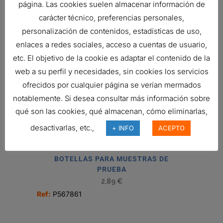
página. Las cookies suelen almacenar información de
carácter técnico, preferencias personales,
personalización de contenidos, estadísticas de uso,
PARCHES DE PRUEBA TIPO
enlaces a redes sociales, acceso a cuentas de usuario,
MEMBRANA, LUBRICANTE
etc. El objetivo de la cookie es adaptar el contenido de la
Ref:
P567868
web a su perfil y necesidades, sin cookies los servicios
ofrecidos por cualquier página se verían mermados
notablemente. Si desea consultar más información sobre
MAN?METRO
qué son las cookies, qué almacenan, cómo eliminarlas,
Ref:
P563297
desactivarlas, etc.,
+ INFO
ACEPTO
BOTELLAS PARA MUESTRAS DE
PRUEBA
2,89
€
Ref:
P567861