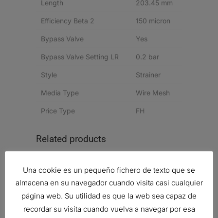
Length
203.45 mm
Efficiency Beta 2
150 micron
Bypass Valve
Yes
Bypass Valve Setting LR
0.2 bar
Style
Strainer
Media Type
Wire Mesh
Price Type
FH
Related products
Una cookie es un pequeño fichero de texto que se
almacena en su navegador cuando visita casi cualquier
VÁLVULA DE RETENCIÓN
página web. Su utilidad es que la web sea capaz de
28,58
€
recordar su visita cuando vuelva a navegar por esa
Ref:
P786338