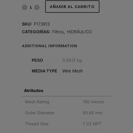
FILTRO
AÑADIR AL CARRITO
HIDRÁULICO,
SKU:
P173913
TAMIZ
CATEGORÍAS:
Filtros
,
HIDRÁULICO
quantity
ADDITIONAL INFORMATION
PESO
0,5012 kg
Wire Mesh
MEDIA TYPE
Atributos
Mesh Rating
150 micron
Outer Diameter
85.85 mm
Thread Size
1 1/2 NPT