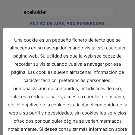
FILTRO DE AIRE, PSD POWERCORE
293,17
€
Ref:
D100149
Una cookie es un pequeño fichero de texto que se
almacena en su navegador cuando visita casi cualquier
página web. Su utilidad es que la web sea capaz de
recordar su visita cuando vuelva a navegar por esa
FILTRO DE AIRE, FPG RADIALSEAL
página. Las cookies suelen almacenar información de
98,92
€
Ref:
G090220
carácter técnico, preferencias personales,
personalización de contenidos, estadísticas de uso,
enlaces a redes sociales, acceso a cuentas de usuario,
etc. El objetivo de la cookie es adaptar el contenido de la
FILTRO DE AIRE, PSD POWERCORE
web a su perfil y necesidades, sin cookies los servicios
243,22
€
ofrecidos por cualquier página se verían mermados
Ref:
D090101
notablemente. Si desea consultar más información sobre