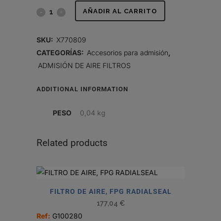
JUEGO
AÑADIR AL CARRITO
DE
SKU:
X770809
FILTROS
CATEGORÍAS:
Accesorios para admisión
,
ADMISIÓN DE AIRE FILTROS
HIDRÁULICOS
quantity
ADDITIONAL INFORMATION
PESO
0,04 kg
Related products
FILTRO DE AIRE, FPG RADIALSEAL
177,04
€
Ref:
G100280