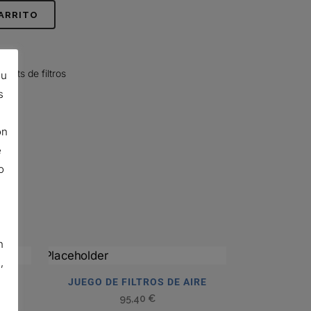
CARRITO
S
,
Kits de filtros
su
s
ón
e
o
n
,
JUEGO DE FILTROS DE AIRE
95,40
€