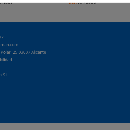
011861
Ref:
X770980
97
odman.com
a Polar, 25 03007 Alicante
bilidad
 S.L.