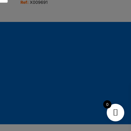
Ref:
X009691
0