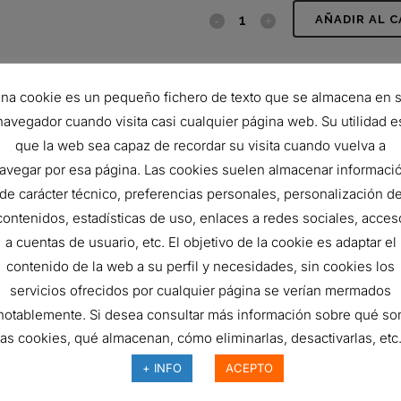
JUEGO
AÑADIR AL 
DE
SKU:
X770852
FILTROS
CATEGORÍAS:
KITS DE FILTRO
na cookie es un pequeño fichero de texto que se almacena en 
quantity
navegador cuando visita casi cualquier página web. Su utilidad e
que la web sea capaz de recordar su visita cuando vuelva a
avegar por esa página. Las cookies suelen almacenar informaci
de carácter técnico, preferencias personales, personalización d
contenidos, estadísticas de uso, enlaces a redes sociales, acces
a cuentas de usuario, etc. El objetivo de la cookie es adaptar el
contenido de la web a su perfil y necesidades, sin cookies los
servicios ofrecidos por cualquier página se verían mermados
notablemente. Si desea consultar más información sobre qué so
las cookies, qué almacenan, cómo eliminarlas, desactivarlas, etc.
UEGO DE FILTROS DE AIRE
KIT DE FILTROS
+ INFO
ACEPTO
220,07
€
274,49
€