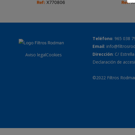
Ref:
X770806
Ref:
X
Teléfono
:
965 038 7
Email
:
info@filtrosr
Dirección
: C/ Estrell
Aviso legal
Cookies
Declaración de accesi
©2022 Filtros Rodman