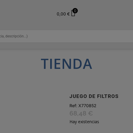
0
0,00
€
TIENDA
JUEGO DE FILTROS
Ref:
X770852
68,48
€
Hay existencias