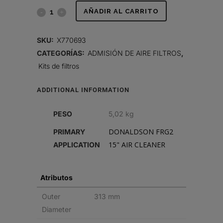
JUEGO
AÑADIR AL CARRITO
DE
SKU:
X770693
FILTROS
CATEGORÍAS:
ADMISIÓN DE AIRE FILTROS
,
Kits de filtros
DE
AIRE
ADDITIONAL INFORMATION
quantity
PESO
5,02 kg
DONALDSON FRG2
PRIMARY
15" AIR CLEANER
APPLICATION
Atributos
Outer
313 mm
Diameter