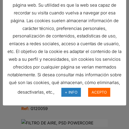
página web. Su utilidad es que la web sea capaz de
recordar su visita cuando vuelva a navegar por esa
página. Las cookies suelen almacenar información de
FILTRO DE AIRE, PRIMARIO
carácter técnico, preferencias personales,
REDONDO
personalización de contenidos, estadísticas de uso,
40,14
€
enlaces a redes sociales, acceso a cuentas de usuario,
Ref:
P181137
etc. El objetivo de la cookie es adaptar el contenido de la
web a su perfil y necesidades, sin cookies los servicios
ofrecidos por cualquier página se verían mermados
FILTRO DE AIRE, FPG RADIALSEAL
notablemente. Si desea consultar más información sobre
Ref:
G070019
qué son las cookies, qué almacenan, cómo eliminarlas,
desactivarlas, etc.,
+ INFO
ACEPTO
FILTRO DE AIRE, FWG CYCLOPAC
Ref:
G120059