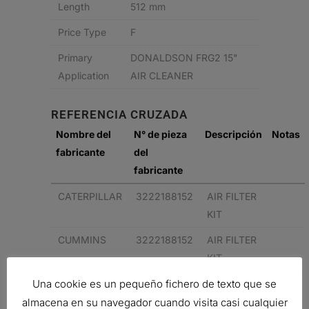
Length
512 mm
Price Type
F
Primary
DONALDSON FRG2 15"
Application
AIR CLEANER
REFERENCIA CRUZADA
Nombre del
N° de pieza
Descripción
Notas
fabricante
del
fabricante
CATERPILLAR
3222188152
AIR FILTER
KIT
CUMMINS
3222188152
AIR FILTER
KIT
Una cookie es un pequeño fichero de texto que se
Related products
almacena en su navegador cuando visita casi cualquier