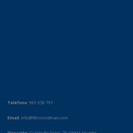
Teléfono
:
965 038 797
Email
:
info@filtrosrodman.com
Dirección
: C/ Estrella Polar, 25 03007 Alicante