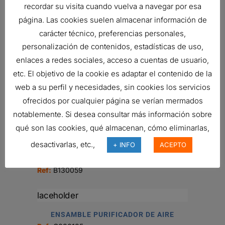
recordar su visita cuando vuelva a navegar por esa
página. Las cookies suelen almacenar información de
carácter técnico, preferencias personales,
FILTRO DE AIRE, EPG RADIALSEAL
Ref:
G150144
personalización de contenidos, estadísticas de uso,
enlaces a redes sociales, acceso a cuentas de usuario,
etc. El objetivo de la cookie es adaptar el contenido de la
web a su perfil y necesidades, sin cookies los servicios
FILTRO DE AIRE, FPG RADIALSEAL
ofrecidos por cualquier página se verían mermados
177,04
€
notablemente. Si desea consultar más información sobre
Ref:
G100280
qué son las cookies, qué almacenan, cómo eliminarlas,
desactivarlas, etc.,
+ INFO
ACEPTO
FILTRO DE AIRE, ERB
Ref:
B130059
ENSAMBLE PURIFICADOR DE AIRE