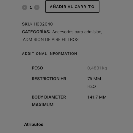
PREFILTRO,
AÑADIR AL CARRITO
FULL
SKU:
H002040
VIEW
CATEGORÍAS:
Accesorios para admisión
,
ADMISIÓN DE AIRE FILTROS
quantity
ADDITIONAL INFORMATION
PESO
0,4831 kg
76 MM
RESTRICTION HR
H2O
141.7 MM
BODY DIAMETER
MAXIMUM
Atributos