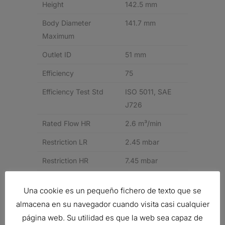
Height
142.5 mm
Body Diameter
141.7 mm
Maximum
Outlet ID
51 mm
Efficiency
75
Efficiency Test Std
ISO 5011, SAE
J726
Rated Flow HR
2.6 m³/min
Restriction LR
2.45 mbar
Restriction HR
7.45 mbar
Price Type
H
Una cookie es un pequeño fichero de texto que se
almacena en su navegador cuando visita casi cualquier
Related products
página web. Su utilidad es que la web sea capaz de