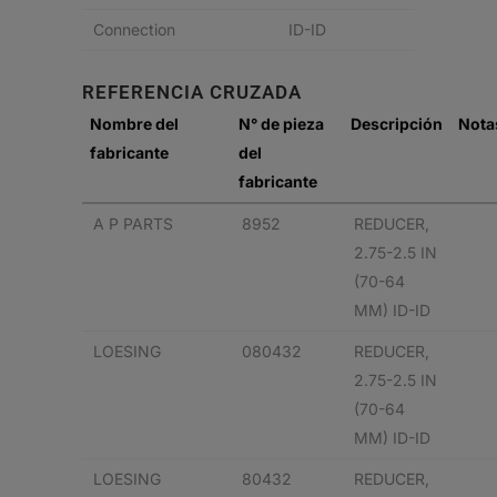
Connection
ID-ID
REFERENCIA CRUZADA
Nombre del
N° de pieza
Descripción
Nota
fabricante
del
fabricante
A P PARTS
8952
REDUCER,
2.75-2.5 IN
(70-64
MM) ID-ID
LOESING
080432
REDUCER,
2.75-2.5 IN
(70-64
MM) ID-ID
LOESING
80432
REDUCER,