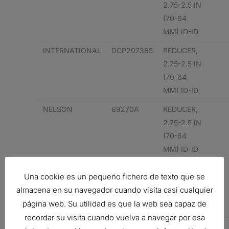
2.75-2.5 IN
(70-64
MM) ID-ID
INTERNATIONAL
DCP207385
REDUCER,
2.75-2.5 IN
(70-64
MM) ID-ID
NELSON
89270A
REDUCER,
2.75-2.5 IN
(70-64
MM) ID-ID
RIKER
RI275
REDUCER,
Una cookie es un pequeño fichero de texto que se
2.75-2.5 IN
almacena en su navegador cuando visita casi cualquier
(70-64
página web. Su utilidad es que la web sea capaz de
MM) ID-ID
recordar su visita cuando vuelva a navegar por esa
STEMCO
2031279
REDUCER,