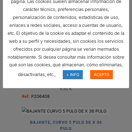
página. Las cookies suelen almacenar información de
2.75-2.5 IN
carácter técnico, preferencias personales,
(70-64
personalización de contenidos, estadísticas de uso,
MM) ID-ID
enlaces a redes sociales, acceso a cuentas de usuario,
etc. El objetivo de la cookie es adaptar el contenido de la
Related products
web a su perfil y necesidades, sin cookies los servicios
ofrecidos por cualquier página se verían mermados
notablemente. Si desea consultar más información sobre
qué son las cookies, qué almacenan, cómo eliminarlas,
desactivarlas, etc.,
+ INFO
ACEPTO
ABRAZADERA, PERNO U 3.25 PULG
(83 MM)
6,61
€
Ref:
P206408
BAJANTE, CURVO 5 PULG DE X 36
PULG