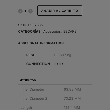
REDUCTOR,
AÑADIR AL CARRITO
2.75-
SKU:
P207385
2.5
CATEGORÍAS:
Accesorios
,
ESCAPE
PULG
ADDITIONAL INFORMATION
(70-
PESO
0,3697 kg
64
ID-ID
CONNECTION
MM)
DI-
Atributos
DI
Inner Diameter
63.88 MM
quantity
Inner Diameter 2
70.23 MM
Length
152.4 MM