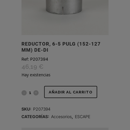
REDUCTOR, 6-5 PULG (152-127
MM) DE-DI
Ref:
P207394
46,19
€
Hay existencias
REDUCTOR,
AÑADIR AL CARRITO
6-
SKU:
P207394
5
CATEGORÍAS:
Accesorios
,
ESCAPE
PULG