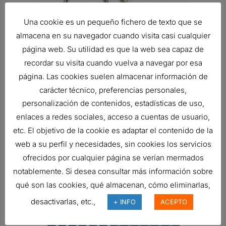
Una cookie es un pequeño fichero de texto que se
almacena en su navegador cuando visita casi cualquier
página web. Su utilidad es que la web sea capaz de
recordar su visita cuando vuelva a navegar por esa
página. Las cookies suelen almacenar información de
carácter técnico, preferencias personales,
ABRAZADERA, PERNO U 3.25 PULG
personalización de contenidos, estadísticas de uso,
(83 MM)
6,61
€
enlaces a redes sociales, acceso a cuentas de usuario,
Ref:
P206408
etc. El objetivo de la cookie es adaptar el contenido de la
web a su perfil y necesidades, sin cookies los servicios
ofrecidos por cualquier página se verían mermados
notablemente. Si desea consultar más información sobre
qué son las cookies, qué almacenan, cómo eliminarlas,
desactivarlas, etc.,
+ INFO
ACEPTO