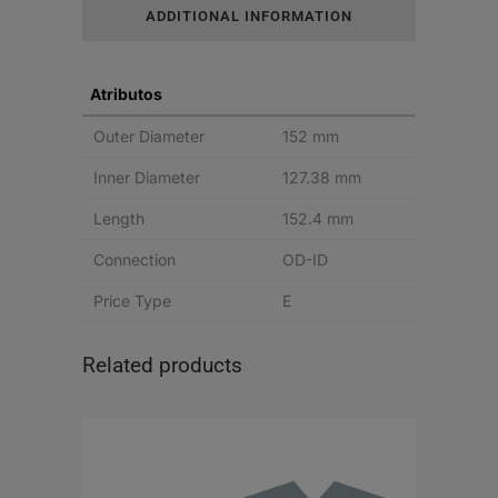
ADDITIONAL INFORMATION
(152-
127
Atributos
MM)
Outer Diameter
152 mm
DE-
Inner Diameter
127.38 mm
DI
Length
152.4 mm
quantity
Connection
OD-ID
Price Type
E
Related products