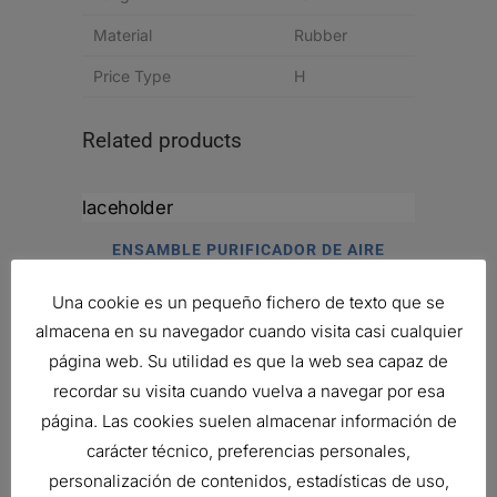
Material
Rubber
Price Type
H
Related products
ENSAMBLE PURIFICADOR DE AIRE
Ref:
G080185
Una cookie es un pequeño fichero de texto que se
almacena en su navegador cuando visita casi cualquier
página web. Su utilidad es que la web sea capaz de
FILTRO DE AIRE, DESECHABLE
recordar su visita cuando vuelva a navegar por esa
188,36
€
página. Las cookies suelen almacenar información de
Ref:
P528722
carácter técnico, preferencias personales,
personalización de contenidos, estadísticas de uso,