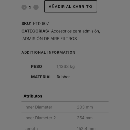
REDUCTOR
AÑADIR AL CARRITO
CON
SKU:
P112607
RESALTO,
CATEGORÍAS:
Accesorios para admisión
,
ADMISIÓN DE AIRE FILTROS
GOMA
quantity
ADDITIONAL INFORMATION
PESO
1,1363 kg
Rubber
MATERIAL
Atributos
Inner Diameter
203 mm
Inner Diameter 2
254 mm
Length
152.4 mm