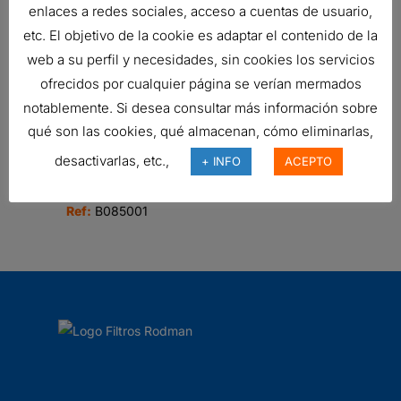
enlaces a redes sociales, acceso a cuentas de usuario,
FILTRO DE AIRE, PSD POWERCORE
etc. El objetivo de la cookie es adaptar el contenido de la
243,22
€
web a su perfil y necesidades, sin cookies los servicios
Ref:
D090101
ofrecidos por cualquier página se verían mermados
notablemente. Si desea consultar más información sobre
qué son las cookies, qué almacenan, cómo eliminarlas,
FILTRO DE AIRE, PRIMARIO
desactivarlas, etc.,
+ INFO
ACEPTO
DURALITE
51,31
€
Ref:
B085001