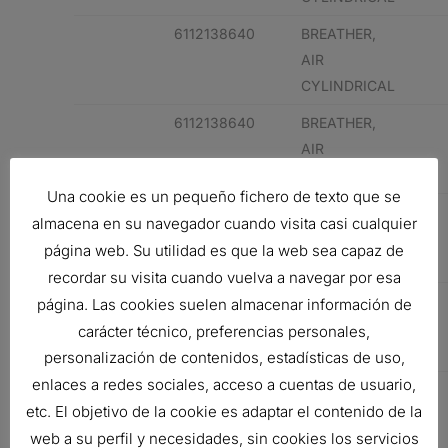
6112138640
BREATHER,
AIR
CYLINDRICAL
6112138640
BREATHER,
AIR
CYLINDRICAL
Una cookie es un pequeño fichero de texto que se
VF2049
BREATHER,
almacena en su navegador cuando visita casi cualquier
AIR
página web. Su utilidad es que la web sea capaz de
CYLINDRICAL
recordar su visita cuando vuelva a navegar por esa
CUMMINS
CU123716
BREATHER,
página. Las cookies suelen almacenar información de
AIR
carácter técnico, preferencias personales,
CYLINDRICAL
personalización de contenidos, estadísticas de uso,
enlaces a redes sociales, acceso a cuentas de usuario,
CUMMINS
CU123716
BREATHER,
etc. El objetivo de la cookie es adaptar el contenido de la
AIR
web a su perfil y necesidades, sin cookies los servicios
CYLINDRICAL