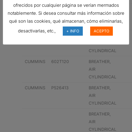
ofrecidos por cualquier página se verían mermados
BREATHER,
notablemente. Si desea consultar más información sobre
AIR
qué son las cookies, qué almacenan, cómo eliminarlas,
CYLINDRICAL
desactivarlas, etc.,
+ INFO
ACEPTO
CUMMINS
602T120
BREATHER,
AIR
CYLINDRICAL
CUMMINS
602T120
BREATHER,
AIR
CYLINDRICAL
CUMMINS
P526413
BREATHER,
AIR
CYLINDRICAL
BREATHER,
AIR
CYLINDRICAL