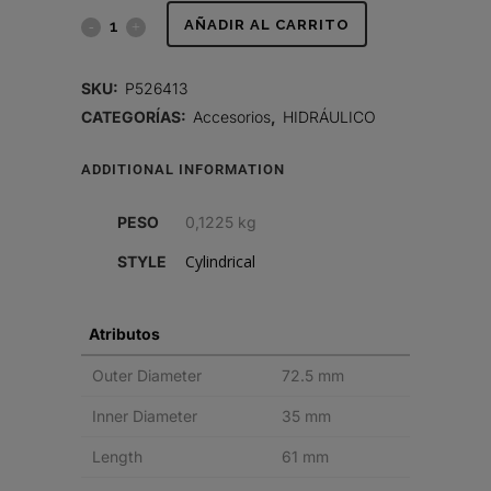
RESPIRADERO,
AÑADIR AL CARRITO
CILÍNDRICO
SKU:
P526413
AIRE
CATEGORÍAS:
Accesorios
,
HIDRÁULICO
quantity
ADDITIONAL INFORMATION
PESO
0,1225 kg
Cylindrical
STYLE
Atributos
Outer Diameter
72.5 mm
Inner Diameter
35 mm
Length
61 mm