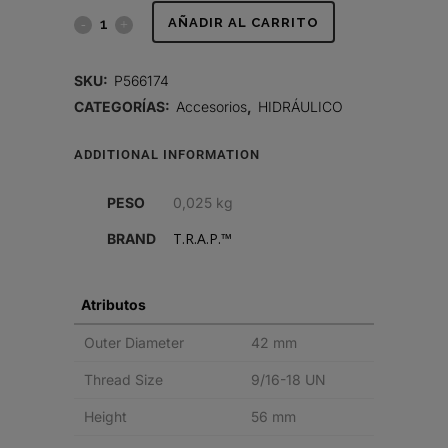
RESPIRADERO,
AÑADIR AL CARRITO
TRAP
SKU:
P566174
quantity
CATEGORÍAS:
Accesorios
,
HIDRÁULICO
ADDITIONAL INFORMATION
PESO
0,025 kg
T.R.A.P.™
BRAND
Atributos
Outer Diameter
42 mm
Thread Size
9/16-18 UN
Height
56 mm