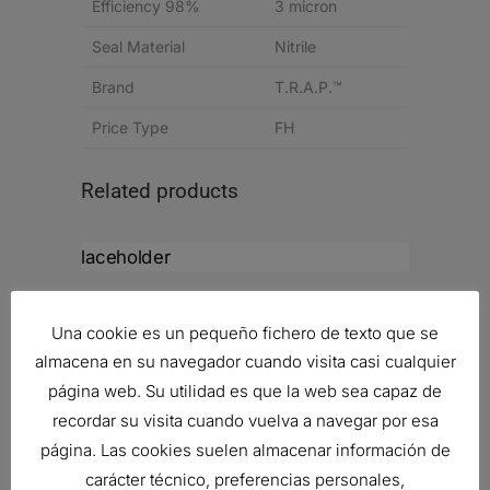
Efficiency 98%
3 micron
Seal Material
Nitrile
Brand
T.R.A.P.™
Price Type
FH
Related products
CONJUNTO DE INDICADOR
HIDRÁULICO, EL?CTRICO
Una cookie es un pequeño fichero de texto que se
Ref:
P572360
almacena en su navegador cuando visita casi cualquier
página web. Su utilidad es que la web sea capaz de
recordar su visita cuando vuelva a navegar por esa
RESPIRADERO, CIL?NDRICO AIRE
página. Las cookies suelen almacenar información de
Ref:
P528234
carácter técnico, preferencias personales,