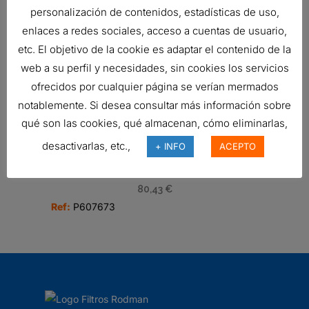
personalización de contenidos, estadísticas de uso,
enlaces a redes sociales, acceso a cuentas de usuario,
etc. El objetivo de la cookie es adaptar el contenido de la
PARCHES DE PRUEBA TIPO
MEMBRANA, COMBUSTIBLE
web a su perfil y necesidades, sin cookies los servicios
Ref:
P567869
ofrecidos por cualquier página se verían mermados
notablemente. Si desea consultar más información sobre
qué son las cookies, qué almacenan, cómo eliminarlas,
desactivarlas, etc.,
+ INFO
ACEPTO
FILTRO DE VENTILACIÓN DEL
CÁRTER SPIRACLE
80,43
€
Ref:
P607673