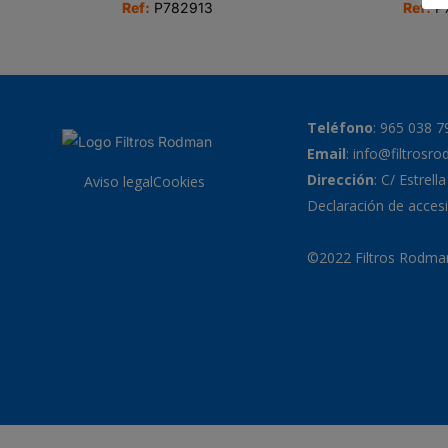
Ref:
P782913
Ref:
P
Teléfono
:
965 038 7
Email
:
info@filtrosr
Dirección
: C/ Estrell
Aviso legal
Cookies
Declaración de accesi
©2022 Filtros Rodman