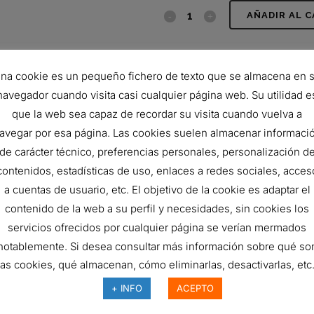
SEPARADOR
AÑADIR AL 
AIRE-
SKU:
P785232
ACEITE
CATEGORÍA:
FILTROS COALES
na cookie es un pequeño fichero de texto que se almacena en 
quantity
navegador cuando visita casi cualquier página web. Su utilidad e
que la web sea capaz de recordar su visita cuando vuelva a
avegar por esa página. Las cookies suelen almacenar informaci
de carácter técnico, preferencias personales, personalización d
contenidos, estadísticas de uso, enlaces a redes sociales, acces
a cuentas de usuario, etc. El objetivo de la cookie es adaptar el
contenido de la web a su perfil y necesidades, sin cookies los
servicios ofrecidos por cualquier página se verían mermados
notablemente. Si desea consultar más información sobre qué so
las cookies, qué almacenan, cómo eliminarlas, desactivarlas, etc.
EPARADOR AIRE-ACEITE
SEPARADOR AIRE-ACEI
+ INFO
ACEPTO
37,21
€
163,04
€