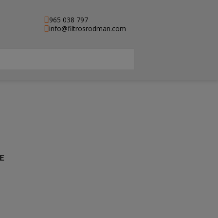
965 038 797
info@filtrosrodman.com
E