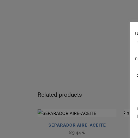
U
n
Related products
SEPARADOR AIRE-ACEITE
S
89,44
€