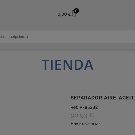
0
0,00
€
TIENDA
SEPARADOR AIRE-ACEIT
Ref:
P785232
90,93
€
Hay existencias