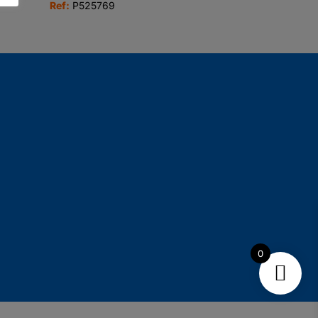
Ref:
P525769
0