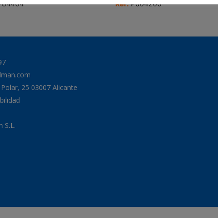
784404
Ref:
P604200
97
odman.com
a Polar, 25 03007 Alicante
bilidad
 S.L.