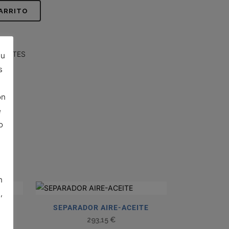
CARRITO
CENTES
su
s
ón
e
o
n
,
TE
SEPARADOR AIRE-ACEITE
293,15
€