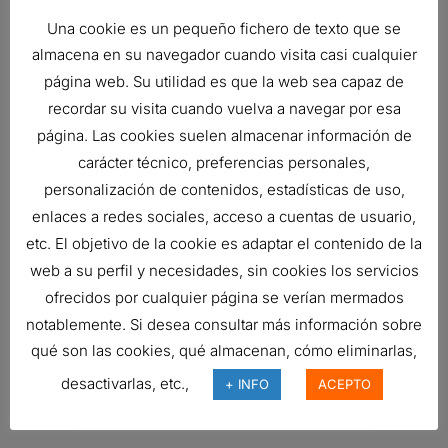
Una cookie es un pequeño fichero de texto que se
almacena en su navegador cuando visita casi cualquier
página web. Su utilidad es que la web sea capaz de
recordar su visita cuando vuelva a navegar por esa
página. Las cookies suelen almacenar información de
carácter técnico, preferencias personales,
personalización de contenidos, estadísticas de uso,
SEPARADOR AIRE-ACEITE
enlaces a redes sociales, acceso a cuentas de usuario,
Ref:
P785229
etc. El objetivo de la cookie es adaptar el contenido de la
web a su perfil y necesidades, sin cookies los servicios
ofrecidos por cualquier página se verían mermados
SEPARADOR AIRE-ACEITE
notablemente. Si desea consultar más información sobre
293,15
€
qué son las cookies, qué almacenan, cómo eliminarlas,
Ref:
P525769
desactivarlas, etc.,
+ INFO
ACEPTO