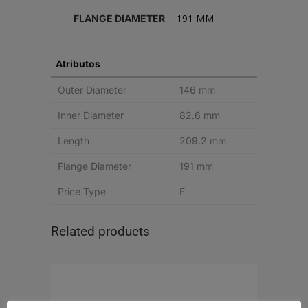
191 MM
FLANGE DIAMETER
Atributos
Outer Diameter
146 mm
Inner Diameter
82.6 mm
Length
209.2 mm
Flange Diameter
191 mm
Price Type
F
Related products