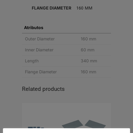
160 MM
FLANGE DIAMETER
Atributos
Outer Diameter
160 mm
Inner Diameter
60 mm
Length
340 mm
Flange Diameter
160 mm
Related products