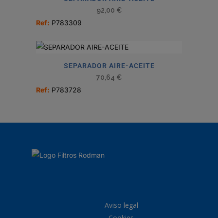
92,00
€
Ref:
P783309
SEPARADOR AIRE-ACEITE
70,64
€
Ref:
P783728
Aviso legal
Cookies