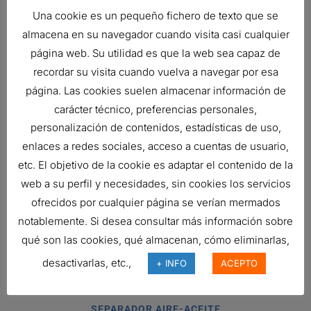
Una cookie es un pequeño fichero de texto que se
almacena en su navegador cuando visita casi cualquier
página web. Su utilidad es que la web sea capaz de
recordar su visita cuando vuelva a navegar por esa
página. Las cookies suelen almacenar información de
carácter técnico, preferencias personales,
SEPARADOR AIRE-ACEITE
personalización de contenidos, estadísticas de uso,
172,82
€
enlaces a redes sociales, acceso a cuentas de usuario,
Ref:
P525199
etc. El objetivo de la cookie es adaptar el contenido de la
web a su perfil y necesidades, sin cookies los servicios
ofrecidos por cualquier página se verían mermados
SEPARADOR AIRE-ACEITE
notablemente. Si desea consultar más información sobre
257,62
€
qué son las cookies, qué almacenan, cómo eliminarlas,
Ref:
P525768
desactivarlas, etc.,
+ INFO
ACEPTO
SEPARADOR AIRE-ACEITE