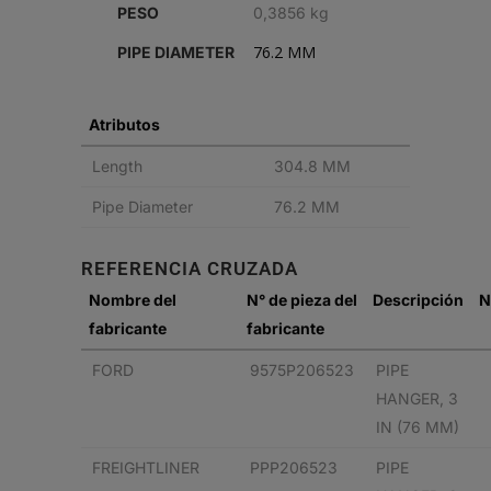
PESO
0,3856 kg
(76
76.2 MM
PIPE DIAMETER
MM)
quantity
Atributos
Length
304.8 MM
Pipe Diameter
76.2 MM
REFERENCIA CRUZADA
Nombre del
N° de pieza del
Descripción
N
fabricante
fabricante
FORD
9575P206523
PIPE
HANGER, 3
IN (76 MM)
FREIGHTLINER
PPP206523
PIPE