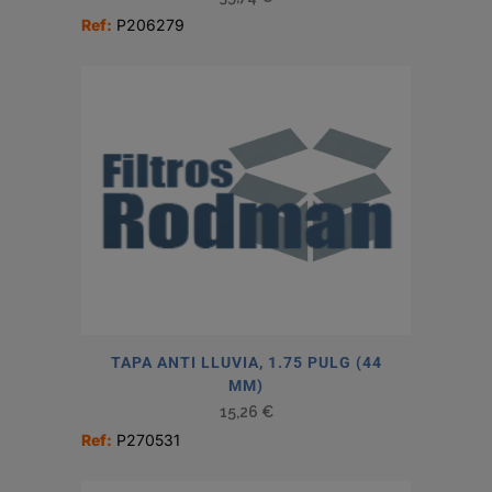
Ref:
P206279
TAPA ANTI LLUVIA, 1.75 PULG (44
MM)
15,26
€
Ref:
P270531