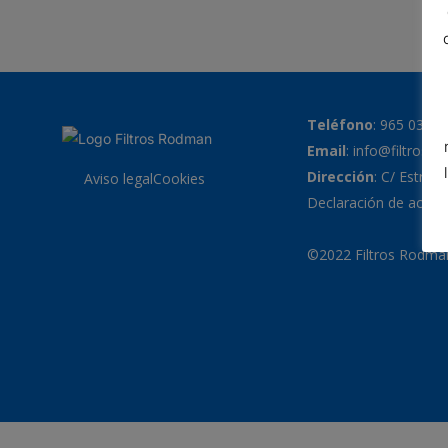
Teléfono
:
965 038 7
Email
:
info@filtrosr
Dirección
: C/ Estrell
Aviso legal
Cookies
Declaración de accesi
©2022 Filtros Rodman