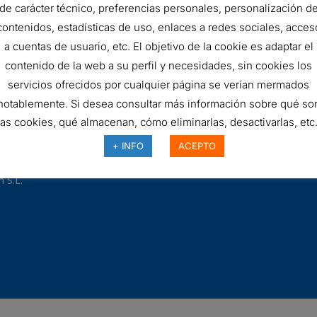
de carácter técnico, preferencias personales, personalización d
contenidos, estadísticas de uso, enlaces a redes sociales, acces
a cuentas de usuario, etc. El objetivo de la cookie es adaptar el
contenido de la web a su perfil y necesidades, sin cookies los
servicios ofrecidos por cualquier página se verían mermados
97
notablemente. Si desea consultar más información sobre qué so
odman.com
las cookies, qué almacenan, cómo eliminarlas, desactivarlas, etc.
a Polar, 25 03007 Alicante
bilidad
+ INFO
ACEPTO
 S.L.