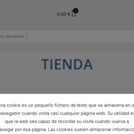
0
0,00
€
TIENDA
STACK PIPE
na cookie es un pequeño fichero de texto que se almacena en 
Ref:
P790877
navegador cuando visita casi cualquier página web. Su utilidad e
que la web sea capaz de recordar su visita cuando vuelva a
SKU:
P790877
avegar por esa página. Las cookies suelen almacenar informaci