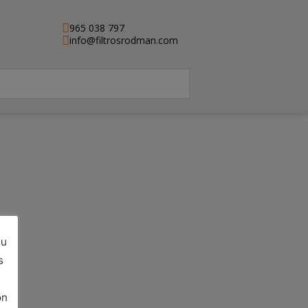
965 038 797
info@filtrosrodman.com
su
s
ón