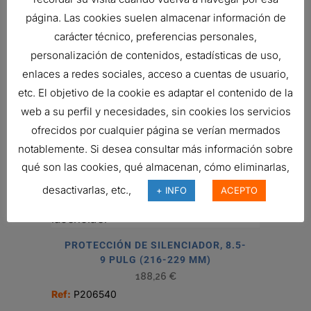
ABRAZADERA, PERNO U 5 PULG (127
página. Las cookies suelen almacenar información de
MM) ZINC
carácter técnico, preferencias personales,
12,61
€
personalización de contenidos, estadísticas de uso,
Ref:
P206603
enlaces a redes sociales, acceso a cuentas de usuario,
etc. El objetivo de la cookie es adaptar el contenido de la
web a su perfil y necesidades, sin cookies los servicios
ofrecidos por cualquier página se verían mermados
ABRAZADERA, PERNO U 4 PULG (102
notablemente. Si desea consultar más información sobre
MM) ZINC
12,24
€
qué son las cookies, qué almacenan, cómo eliminarlas,
Ref:
P206602
desactivarlas, etc.,
+ INFO
ACEPTO
PROTECCIÓN DE SILENCIADOR, 8.5-
9 PULG (216-229 MM)
188,26
€
Ref:
P206540