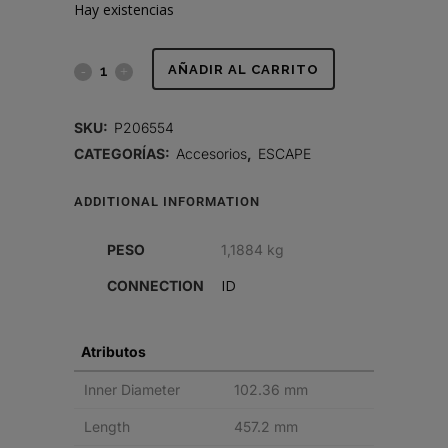
Hay existencias
TUBO
AÑADIR AL CARRITO
FLEXIBLE,
SKU:
P206554
4
CATEGORÍAS:
Accesorios
,
ESCAPE
PULG
ADDITIONAL INFORMATION
DI
PESO
1,1884 kg
X
ID
CONNECTION
18
PULG
Atributos
INOXIDABLE
Inner Diameter
102.36 mm
quantity
Length
457.2 mm