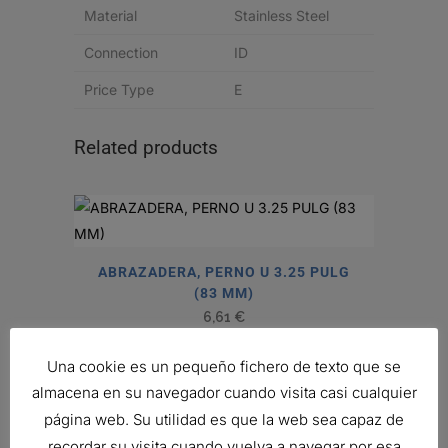
Material
Stainless Steel
Connection
ID
Price Type
E
Related products
ABRAZADERA, PERNO U 3.25 PULG
(83 MM)
6,61
€
Ref:
P206408
Una cookie es un pequeño fichero de texto que se
almacena en su navegador cuando visita casi cualquier
página web. Su utilidad es que la web sea capaz de
recordar su visita cuando vuelva a navegar por esa