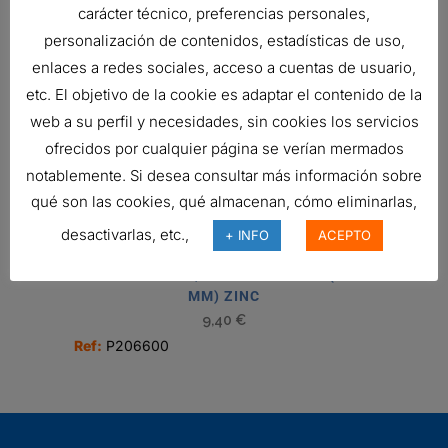
Ref:
P206540
carácter técnico, preferencias personales,
personalización de contenidos, estadísticas de uso,
enlaces a redes sociales, acceso a cuentas de usuario,
TUBO FLEXIBLE, 3.5 PULG DI X 10
etc. El objetivo de la cookie es adaptar el contenido de la
PIES INOXIDABLE
web a su perfil y necesidades, sin cookies los servicios
224,88
€
ofrecidos por cualquier página se verían mermados
Ref:
P226145
notablemente. Si desea consultar más información sobre
qué son las cookies, qué almacenan, cómo eliminarlas,
desactivarlas, etc.,
+ INFO
ACEPTO
ABRAZADERA, PERNO U 3 PULG (76
MM) ZINC
9,40
€
Ref:
P206600