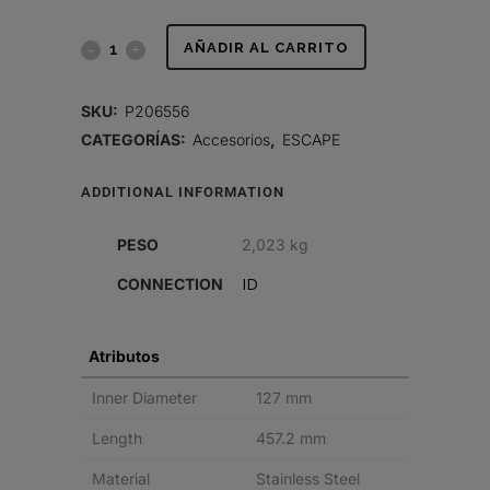
TUBO
AÑADIR AL CARRITO
FLEXIBLE,
SKU:
P206556
6
CATEGORÍAS:
Accesorios
,
ESCAPE
PULG
ADDITIONAL INFORMATION
DI
PESO
2,023 kg
X
ID
CONNECTION
18
PULG
Atributos
INOXIDABLE
Inner Diameter
127 mm
quantity
Length
457.2 mm
Material
Stainless Steel