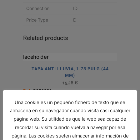
Connection
ID
Price Type
E
Related products
TAPA ANTI LLUVIA, 1.75 PULG (44
MM)
15,26
€
Ref:
P270531
Una cookie es un pequeño fichero de texto que se
almacena en su navegador cuando visita casi cualquier
PROTECCIÓN DE SILENCIADOR, 8.5-
página web. Su utilidad es que la web sea capaz de
9 PULG (216-229 MM)
recordar su visita cuando vuelva a navegar por esa
188,26
€
página. Las cookies suelen almacenar información de