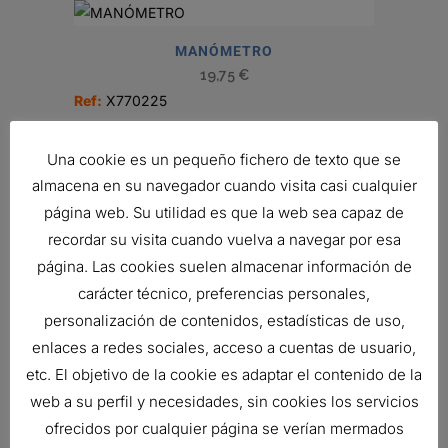
MANÓMETRO
19,75
€
Ref:
X770225
Una cookie es un pequeño fichero de texto que se
almacena en su navegador cuando visita casi cualquier
RESPIRADERO, CIL?NDRICO AIRE
página web. Su utilidad es que la web sea capaz de
Ref:
P528234
recordar su visita cuando vuelva a navegar por esa
página. Las cookies suelen almacenar información de
carácter técnico, preferencias personales,
V?LVULA DE RETENCI?N
personalización de contenidos, estadísticas de uso,
Ref:
P562314
enlaces a redes sociales, acceso a cuentas de usuario,
etc. El objetivo de la cookie es adaptar el contenido de la
web a su perfil y necesidades, sin cookies los servicios
CONJUNTO DE INDICADOR
ofrecidos por cualquier página se verían mermados
HIDRÁULICO, EL?CTRICO