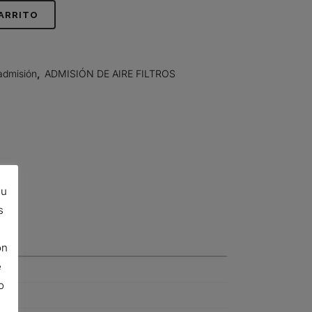
CARRITO
admisión
,
ADMISIÓN DE AIRE FILTROS
su
s
ón
e
o