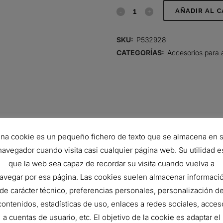
ABRAZADERA,
AÑADIR AL 
PAR
SKU:
P532928
DE
CATEGORÍAS:
Accesorios para 
APRIETE
CONSTANTE
TIPO
MANGUERA
na cookie es un pequeño fichero de texto que se almacena en 
quantity
navegador cuando visita casi cualquier página web. Su utilidad e
que la web sea capaz de recordar su visita cuando vuelva a
avegar por esa página. Las cookies suelen almacenar informaci
de carácter técnico, preferencias personales, personalización d
95 mm
contenidos, estadísticas de uso, enlaces a redes sociales, acces
117 mm
a cuentas de usuario, etc. El objetivo de la cookie es adaptar el