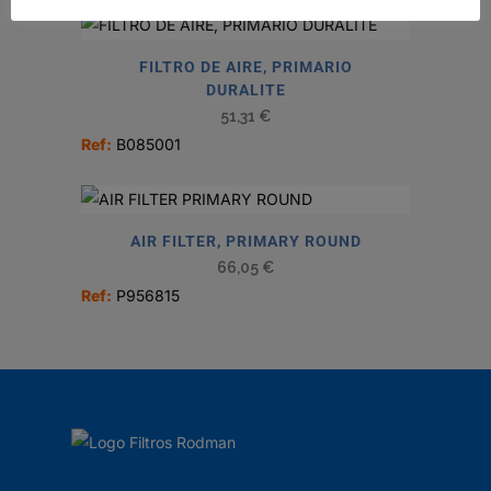
FILTRO DE AIRE, PRIMARIO
DURALITE
51,31
€
Ref:
B085001
AIR FILTER, PRIMARY ROUND
66,05
€
Ref:
P956815