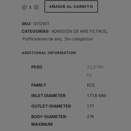
FILTRO
AÑADIR AL CARRITO
DE
SKU:
G112501
AIRE,
CATEGORÍAS:
ADMISIÓN DE AIRE FILTROS
,
Purificadores de aire
,
Sin categorizar
ECG
2500
ADDITIONAL INFORMATION
quantity
PESO
22,6796
kg
ECG
FAMILY
177.8 MM
INLET DIAMETER
177
OUTLET-DIAMETER
279
BODY-DIAMETER-
MAXIMUM