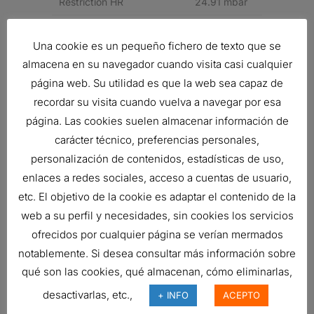
Restriction HR
24.91 mbar
Family
ECG
Una cookie es un pequeño fichero de texto que se
Price Type
H
almacena en su navegador cuando visita casi cualquier
página web. Su utilidad es que la web sea capaz de
Related products
recordar su visita cuando vuelva a navegar por esa
página. Las cookies suelen almacenar información de
carácter técnico, preferencias personales,
personalización de contenidos, estadísticas de uso,
FILTRO DONALDSON
enlaces a redes sociales, acceso a cuentas de usuario,
231,30
€
etc. El objetivo de la cookie es adaptar el contenido de la
Ref:
B100121
web a su perfil y necesidades, sin cookies los servicios
ofrecidos por cualquier página se verían mermados
notablemente. Si desea consultar más información sobre
FILTRO DE AIRE, PSD POWERCORE
qué son las cookies, qué almacenan, cómo eliminarlas,
243,22
€
desactivarlas, etc.,
Ref:
D090101
+ INFO
ACEPTO