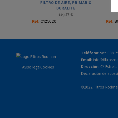
FILTRO DE AIRE, PRIMARIO
F
DURALITE
119,27
€
Ref:
C125020
Ref:
B
Teléfono
:
965 038 7
Email
:
info@filtrosr
Dirección
: C/ Estrell
Aviso legal
Cookies
Declaración de accesi
©2022 Filtros Rodman