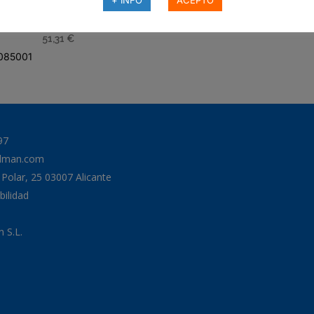
Ref:
B130059
ILTRO DE AIRE, PRIMARIO
DURALITE
51,31
€
085001
97
odman.com
a Polar, 25 03007 Alicante
bilidad
 S.L.