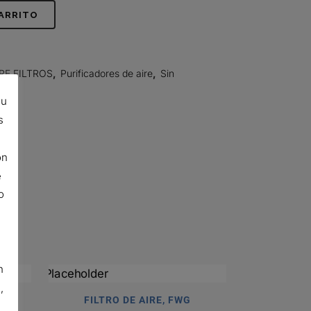
CARRITO
RE FILTROS
,
Purificadores de aire
,
Sin
su
s
ón
e
o
n
,
FILTRO DE AIRE, FWG