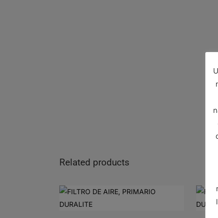
U
n
Related products