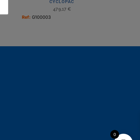
CYCLOPAC
479,17
€
Ref:
G100003
0