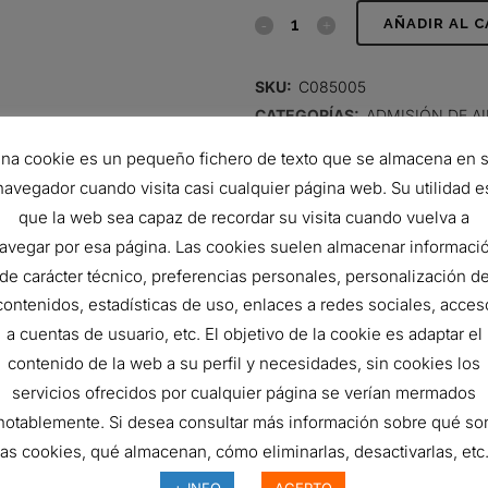
FILTRO
AÑADIR AL 
HIDRÁULICO,
SKU:
C085005
CARTUCHO
CATEGORÍAS:
ADMISIÓN DE AI
categorizar
DT
na cookie es un pequeño fichero de texto que se almacena en 
quantity
navegador cuando visita casi cualquier página web. Su utilidad e
que la web sea capaz de recordar su visita cuando vuelva a
avegar por esa página. Las cookies suelen almacenar informaci
de carácter técnico, preferencias personales, personalización d
contenidos, estadísticas de uso, enlaces a redes sociales, acces
a cuentas de usuario, etc. El objetivo de la cookie es adaptar el
contenido de la web a su perfil y necesidades, sin cookies los
servicios ofrecidos por cualquier página se verían mermados
notablemente. Si desea consultar más información sobre qué so
las cookies, qué almacenan, cómo eliminarlas, desactivarlas, etc.
FILTRO DE AIRE, ERB
+ INFO
ACEPTO