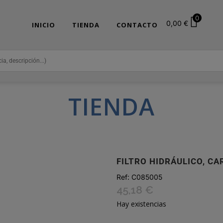
0
0,00
€
INICIO
TIENDA
CONTACTO
TIENDA
FILTRO HIDRÁULICO, C
Ref:
C085005
45,18
€
Hay existencias