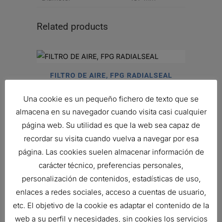
Related products
FILTRO DE AIRE, FPG RADIALSEAL
177,04
€
Una cookie es un pequeño fichero de texto que se
Ref:
G100280
almacena en su navegador cuando visita casi cualquier
página web. Su utilidad es que la web sea capaz de
recordar su visita cuando vuelva a navegar por esa
FILTRO DE AIRE, EPG RADIALSEAL
página. Las cookies suelen almacenar información de
Ref:
G150144
carácter técnico, preferencias personales,
personalización de contenidos, estadísticas de uso,
enlaces a redes sociales, acceso a cuentas de usuario,
FILTRO DE AIRE, FHG CYCLOPAC
etc. El objetivo de la cookie es adaptar el contenido de la
Ref:
G140323
web a su perfil y necesidades, sin cookies los servicios