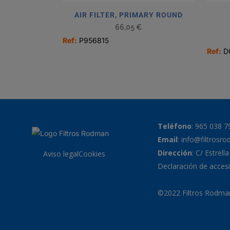
AIR FILTER, PRIMARY ROUND
66,05
€
Ref:
P956815
Ref:
D
Teléfono
:
965 038 7
Email
:
info@filtrosr
Dirección
: C/ Estrell
Aviso legal
Cookies
Declaración de accesi
©2022 Filtros Rodman