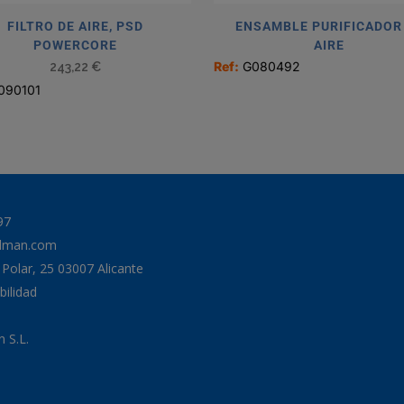
FILTRO DE AIRE, PSD
ENSAMBLE PURIFICADOR
POWERCORE
AIRE
Ref:
G080492
243,22
€
090101
97
odman.com
a Polar, 25 03007 Alicante
bilidad
 S.L.