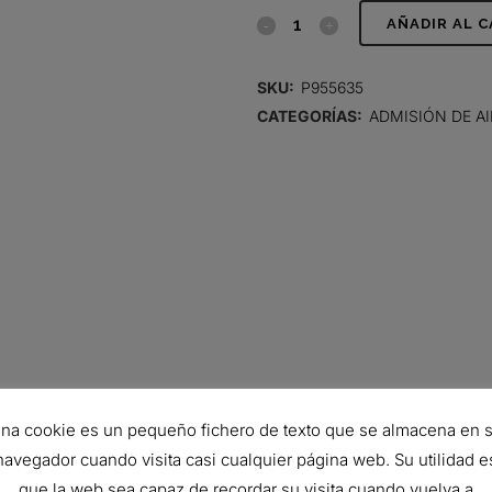
AIR
AÑADIR AL 
FILTER,
SKU:
P955635
PANEL
CATEGORÍAS:
ADMISIÓN DE AI
quantity
460 MM
na cookie es un pequeño fichero de texto que se almacena en 
navegador cuando visita casi cualquier página web. Su utilidad e
395 MM
que la web sea capaz de recordar su visita cuando vuelva a