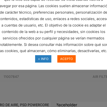
15 MM
avegar por esa página. Las cookies suelen almacenar informaci
VOLVO BML90B
de carácter técnico, preferencias personales, personalización d
contenidos, estadísticas de uso, enlaces a redes sociales, acces
Panel
a cuentas de usuario, etc. El objetivo de la cookie es adaptar el
contenido de la web a su perfil y necesidades, sin cookies los
servicios ofrecidos por cualquier página se verían mermados
N° de pieza del fabricante
Descripc
notablemente. Si desea consultar más información sobre qué so
110078474
AIR FILT
las cookies, qué almacenan, cómo eliminarlas, desactivarlas, etc.
VOE110078474
AIR FILT
+ INFO
ACEPTO
VOE11007847
AIR FILT
11007847
AIR FILT