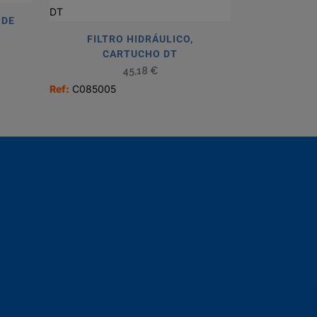
 DE
FILTRO HIDRÁULICO,
CARTUCHO DT
45,18
€
Ref:
C085005