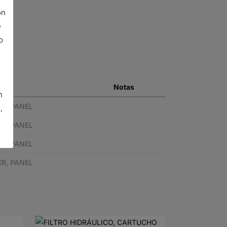
ón
e
o
ión
Notas
n
ER, PANEL
,
ER, PANEL
ER, PANEL
ER, PANEL