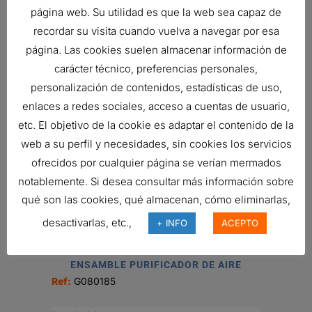
página web. Su utilidad es que la web sea capaz de
recordar su visita cuando vuelva a navegar por esa
página. Las cookies suelen almacenar información de
FILTRO DE AIRE, PRIMARIO
carácter técnico, preferencias personales,
DURALITE
personalización de contenidos, estadísticas de uso,
62,85
€
enlaces a redes sociales, acceso a cuentas de usuario,
Ref:
C085002
etc. El objetivo de la cookie es adaptar el contenido de la
web a su perfil y necesidades, sin cookies los servicios
ofrecidos por cualquier página se verían mermados
FILTRO DONALDSON
notablemente. Si desea consultar más información sobre
231,30
€
qué son las cookies, qué almacenan, cómo eliminarlas,
Ref:
B100121
desactivarlas, etc.,
+ INFO
ACEPTO
ENSAMBLE PURIFICADOR DE AIRE
Ref:
G080185