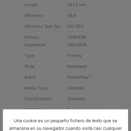
Length
421.9 mm
Efficiency
99.9
Efficiency Test Std
ISO 5011
Primary
LIEBHERR
Application
11822826
Type
Primary
Style
Radialseal
Brand
PowerPleat™
Media Type
Cellulose
Flow Direction
Standard
Price Type
F
Una cookie es un pequeño fichero de texto que se
Related products
almacena en su navegador cuando visita casi cualquier