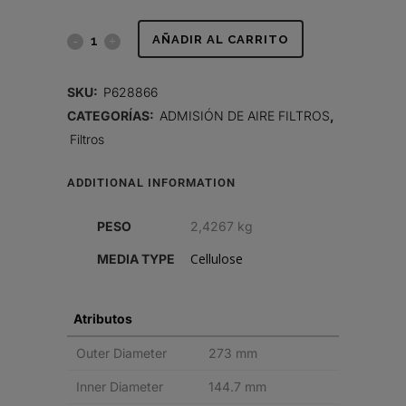
FILTRO
AÑADIR AL CARRITO
DE
SKU:
P628866
AIRE,
CATEGORÍAS:
ADMISIÓN DE AIRE FILTROS
,
Filtros
POWERPLEAT
PRIMARIO
ADDITIONAL INFORMATION
quantity
PESO
2,4267 kg
Cellulose
MEDIA TYPE
Atributos
Outer Diameter
273 mm
Inner Diameter
144.7 mm