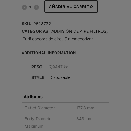
FILTRO
AÑADIR AL CARRITO
DE
SKU:
P528722
AIRE,
CATEGORÍAS:
ADMISIÓN DE AIRE FILTROS
,
Purificadores de aire
,
Sin categorizar
DESECHABLE
quantity
ADDITIONAL INFORMATION
PESO
7,9447 kg
Disposable
STYLE
Atributos
Outlet Diameter
177.8 mm
Body Diameter
343 mm
Maximum