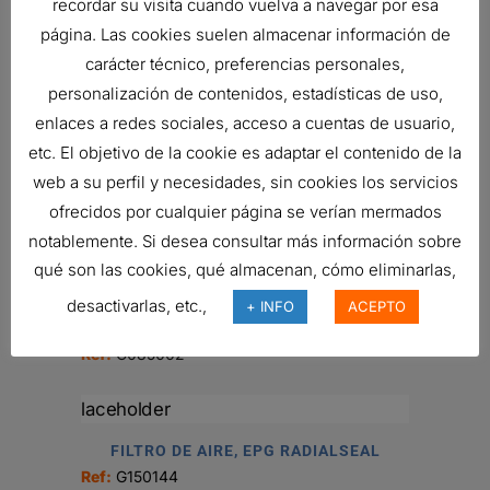
479,17
€
recordar su visita cuando vuelva a navegar por esa
Ref:
G100003
página. Las cookies suelen almacenar información de
carácter técnico, preferencias personales,
personalización de contenidos, estadísticas de uso,
enlaces a redes sociales, acceso a cuentas de usuario,
FILTRO DE AIRE, ECG 2500
etc. El objetivo de la cookie es adaptar el contenido de la
427,57
€
Ref:
G112501
web a su perfil y necesidades, sin cookies los servicios
ofrecidos por cualquier página se verían mermados
notablemente. Si desea consultar más información sobre
qué son las cookies, qué almacenan, cómo eliminarlas,
FILTRO DE AIRE, PRIMARIO
DURALITE
desactivarlas, etc.,
+ INFO
ACEPTO
62,85
€
Ref:
C085002
FILTRO DE AIRE, EPG RADIALSEAL
Ref:
G150144