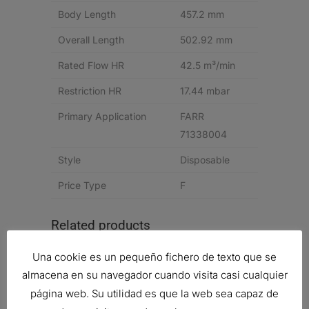
Body Length
457.2 mm
Overall Length
502.92 mm
Rated Flow HR
42.5 m³/min
Restriction HR
17.44 mbar
Primary Application
FARR
71338004
Style
Disposable
Price Type
F
Related products
Una cookie es un pequeño fichero de texto que se
almacena en su navegador cuando visita casi cualquier
página web. Su utilidad es que la web sea capaz de
FILTRO DE AIRE, FWG CYCLOPAC