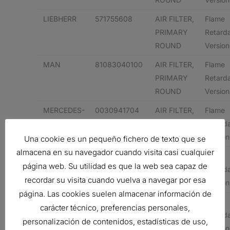
LIEBHERR
571755608
AIR FILTER,
Flame
PRIMARY
Retard
ROUND
Version
MAN
81083040100
AIR FILTER,
Flame
PRIMARY
Retard
ROUND
Version
MERCEDES-
0030941704
AIR FILTER,
Flame
BENZ
PRIMARY
Retard
ROUND
Version
Una cookie es un pequeño fichero de texto que se
almacena en su navegador cuando visita casi cualquier
MERCEDES-
40941704
AIR FILTER,
Flame
página web. Su utilidad es que la web sea capaz de
BENZ
PRIMARY
Retard
recordar su visita cuando vuelva a navegar por esa
ROUND
Version
página. Las cookies suelen almacenar información de
MERCEDES-
A0040941704
AIR FILTER,
Flame
carácter técnico, preferencias personales,
BENZ
PRIMARY
Retard
personalización de contenidos, estadísticas de uso,
ROUND
Version