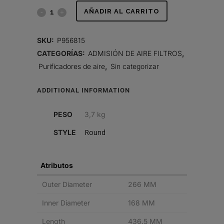
AIR
AÑADIR AL CARRITO
FILTER,
SKU:
P956815
PRIMARY
CATEGORÍAS:
ADMISIÓN DE AIRE FILTROS
,
Purificadores de aire
,
Sin categorizar
ROUND
quantity
ADDITIONAL INFORMATION
PESO
3,7 kg
Round
STYLE
Atributos
Outer Diameter
266 MM
Inner Diameter
168 MM
Length
436.5 MM