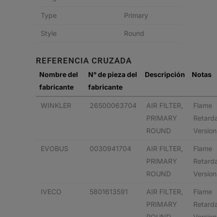
Type
Primary
Style
Round
REFERENCIA CRUZADA
Nombre del
N° de pieza del
Descripción
Notas
fabricante
fabricante
WINKLER
26500063704
AIR FILTER,
Flame
PRIMARY
Retard
ROUND
Version
EVOBUS
0030941704
AIR FILTER,
Flame
PRIMARY
Retard
ROUND
Version
IVECO
5801613591
AIR FILTER,
Flame
PRIMARY
Retard
ROUND
Version