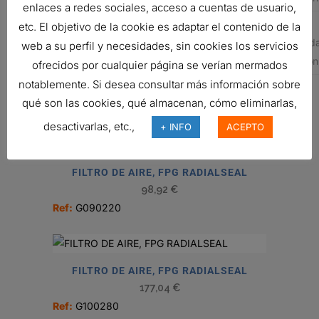
enlaces a redes sociales, acceso a cuentas de usuario,
NEOPLAN
14008575
AIR FILTER,
Flame
etc. El objetivo de la cookie es adaptar el contenido de la
PRIMARY
Retard
web a su perfil y necesidades, sin cookies los servicios
ROUND
Version
ofrecidos por cualquier página se verían mermados
notablemente. Si desea consultar más información sobre
Related products
qué son las cookies, qué almacenan, cómo eliminarlas,
desactivarlas, etc.,
+ INFO
ACEPTO
FILTRO DE AIRE, FPG RADIALSEAL
98,92
€
Ref:
G090220
FILTRO DE AIRE, FPG RADIALSEAL
177,04
€
Ref:
G100280