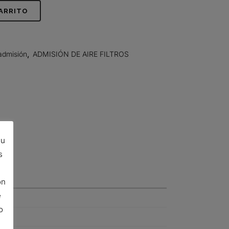
CARRITO
admisión
,
ADMISIÓN DE AIRE FILTROS
su
s
ón
e
o