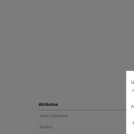
U
Atributos
n
Inner Diameter
Radius