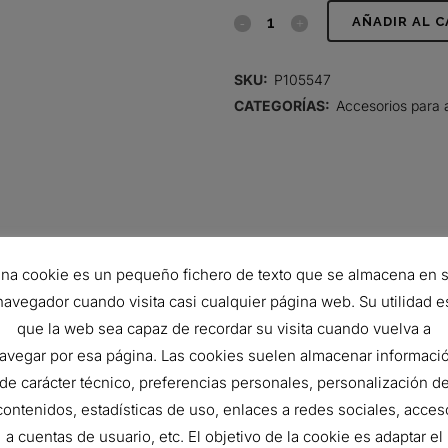
CODO,
AÑADIR AL 
GOMA
SKU:
P105547
DE
CATEGORÍAS:
Accesorios para 
45
GRADOS
quantity
na cookie es un pequeño fichero de texto que se almacena en 
navegador cuando visita casi cualquier página web. Su utilidad e
que la web sea capaz de recordar su visita cuando vuelva a
avegar por esa página. Las cookies suelen almacenar informaci
de carácter técnico, preferencias personales, personalización d
152 mm
contenidos, estadísticas de uso, enlaces a redes sociales, acces
127 mm
a cuentas de usuario, etc. El objetivo de la cookie es adaptar el