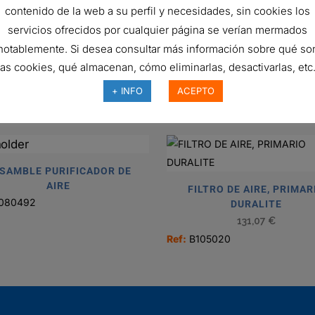
Rubber
contenido de la web a su perfil y necesidades, sin cookies los
servicios ofrecidos por cualquier página se verían mermados
45 Degrees
notablemente. Si desea consultar más información sobre qué so
H
las cookies, qué almacenan, cómo eliminarlas, desactivarlas, etc.
+ INFO
ACEPTO
SAMBLE PURIFICADOR DE
AIRE
FILTRO DE AIRE, PRIMAR
080492
DURALITE
131,07
€
Ref:
B105020