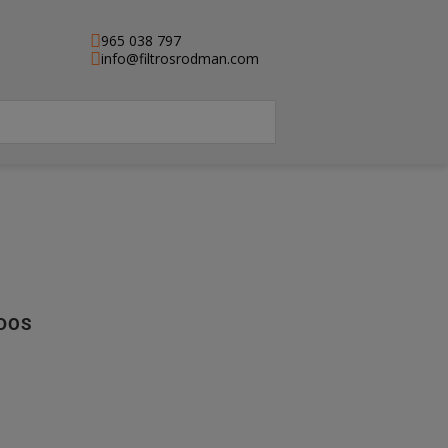
965 038 797
info@filtrosrodman.com
DOS