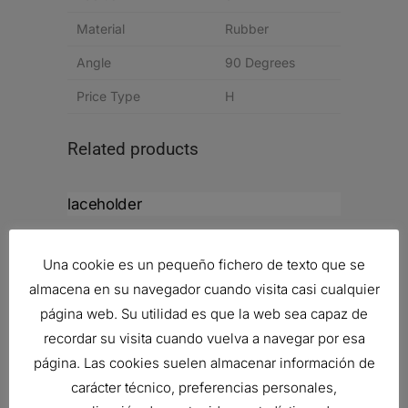
Material
Rubber
Angle
90 Degrees
Price Type
H
Related products
FILTRO DE AIRE, FWG CYCLOPAC
Ref:
G120059
Una cookie es un pequeño fichero de texto que se
almacena en su navegador cuando visita casi cualquier
página web. Su utilidad es que la web sea capaz de
recordar su visita cuando vuelva a navegar por esa
AIR FILTER, PRIMARY ROUND
página. Las cookies suelen almacenar información de
66,05
€
Ref:
P956815
carácter técnico, preferencias personales,