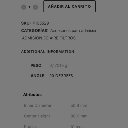
CODO,
AÑADIR AL CARRITO
GOMA
SKU:
P105529
DE
CATEGORÍAS:
Accesorios para admisión
,
ADMISIÓN DE AIRE FILTROS
90
GRADOS
ADDITIONAL INFORMATION
quantity
PESO
0,1701 kg
90 DEGREES
ANGLE
Atributos
Inner Diameter
50.8 mm
Center Height
88.9 mm
Radius
51 mm