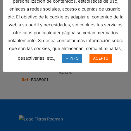
personalización de contenidos, estadísticas de uso,
enlaces a redes sociales, acceso a cuentas de usuario,
etc. El objetivo de la cookie es adaptar el contenido de la
FILTRO DONALDSON
web a su perfil y necesidades, sin cookies los servicios
231,30
€
ofrecidos por cualquier página se verían mermados
Ref:
B100121
notablemente. Si desea consultar más información sobre
qué son las cookies, qué almacenan, cómo eliminarlas,
desactivarlas, etc.,
+ INFO
ACEPTO
FILTRO DE AIRE, PRIMARIO
DURALITE
51,31
€
Ref:
B085001