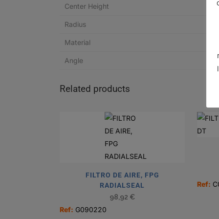
Center Height
Radius
Material
Angle
Related products
FILTRO DE AIRE, FPG
Ref:
C
RADIALSEAL
98,92
€
Ref:
G090220