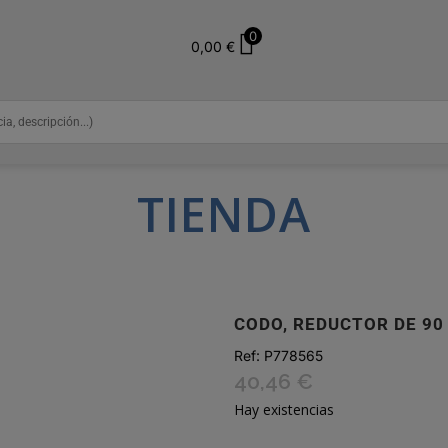
0
0,00
€
TIENDA
CODO, REDUCTOR DE 90
Ref:
P778565
40,46
€
Hay existencias