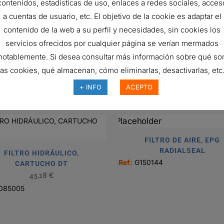
contenidos, estadísticas de uso, enlaces a redes sociales, acces
70 mm
a cuentas de usuario, etc. El objetivo de la cookie es adaptar el
55 mm
contenido de la web a su perfil y necesidades, sin cookies los
servicios ofrecidos por cualquier página se verían mermados
Rubber
notablemente. Si desea consultar más información sobre qué so
90 Degrees
las cookies, qué almacenan, cómo eliminarlas, desactivarlas, etc.
+ INFO
ACEPTO
FILTRO DE AIRE, EPG
RADIALSEAL
FILTRO HIDRÁULICO,
Ref:
G150144
CARTUCHO DT
45,18
€
085005