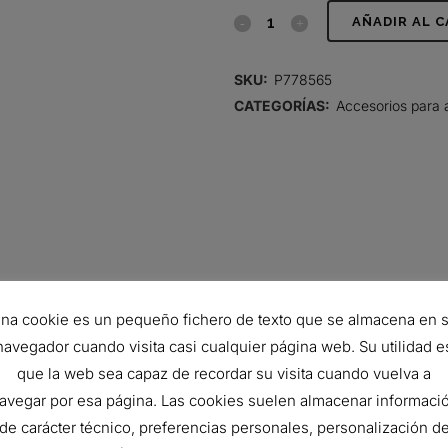
CODO,
AÑADIR AL 
REDUCTOR
SKU:
P778565
DE
CATEGORÍAS:
Accesorios para 
90
GRADOS,
GOMA
quantity
na cookie es un pequeño fichero de texto que se almacena en 
navegador cuando visita casi cualquier página web. Su utilidad e
que la web sea capaz de recordar su visita cuando vuelva a
60 mm
avegar por esa página. Las cookies suelen almacenar informaci
76 mm
de carácter técnico, preferencias personales, personalización d