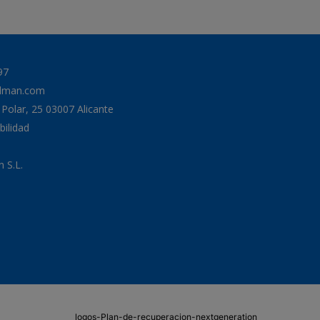
97
odman.com
a Polar, 25 03007 Alicante
bilidad
 S.L.