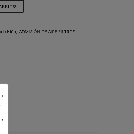
CARRITO
admisión
,
ADMISIÓN DE AIRE FILTROS
su
s
ón
e