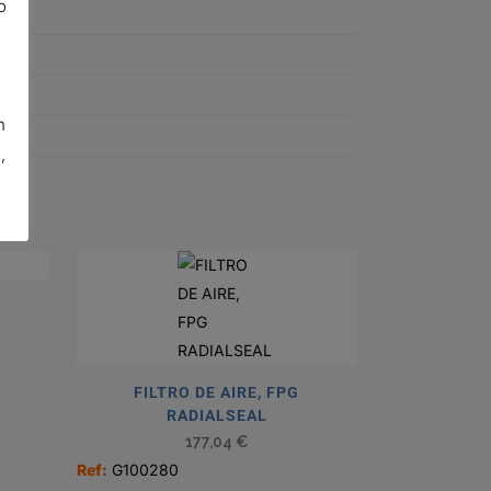
o
n
,
FILTRO DE AIRE, FPG
RADIALSEAL
177,04
€
Ref:
G100280