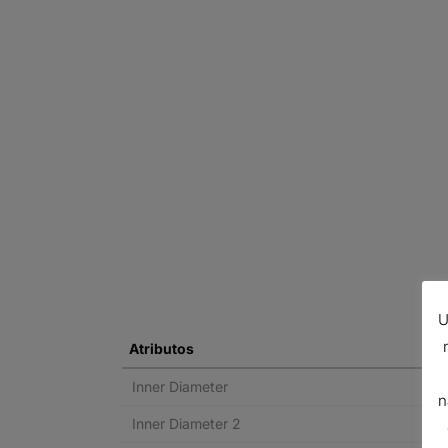
U
Atributos
Inner Diameter
n
Inner Diameter 2