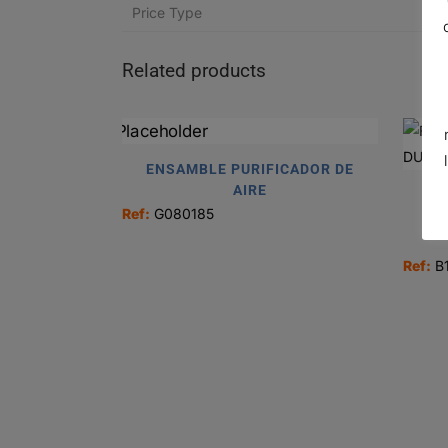
Price Type
Related products
ENSAMBLE PURIFICADOR DE
AIRE
F
Ref:
G080185
Ref:
B