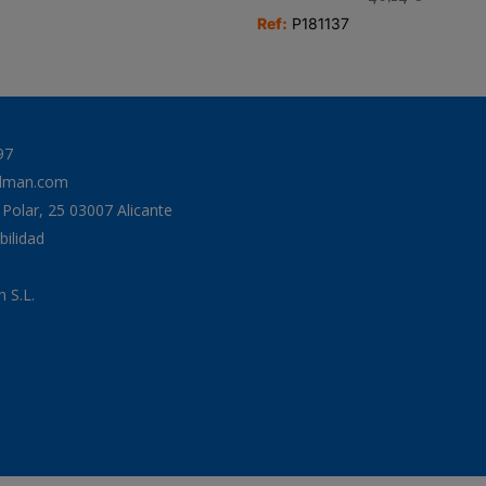
Ref:
P181137
97
odman.com
a Polar, 25 03007 Alicante
bilidad
 S.L.