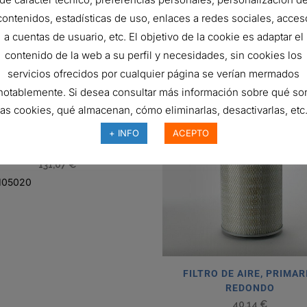
H
contenidos, estadísticas de uso, enlaces a redes sociales, acces
a cuentas de usuario, etc. El objetivo de la cookie es adaptar el
contenido de la web a su perfil y necesidades, sin cookies los
servicios ofrecidos por cualquier página se verían mermados
notablemente. Si desea consultar más información sobre qué so
las cookies, qué almacenan, cómo eliminarlas, desactivarlas, etc.
+ INFO
ACEPTO
ILTRO DE AIRE, PRIMARIO
DURALITE
131,07
€
105020
FILTRO DE AIRE, PRIMAR
REDONDO
40,14
€