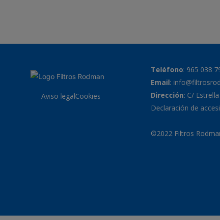
Teléfono
:
965 038 7
Email
:
info@filtrosr
Dirección
: C/ Estrell
Aviso legal
Cookies
Declaración de accesi
©2022 Filtros Rodman