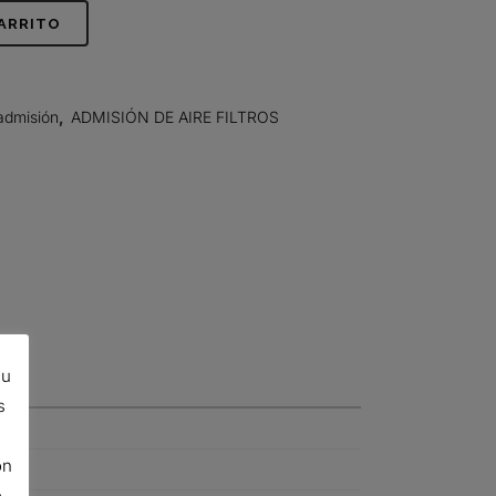
CARRITO
admisión
,
ADMISIÓN DE AIRE FILTROS
su
s
ón
e