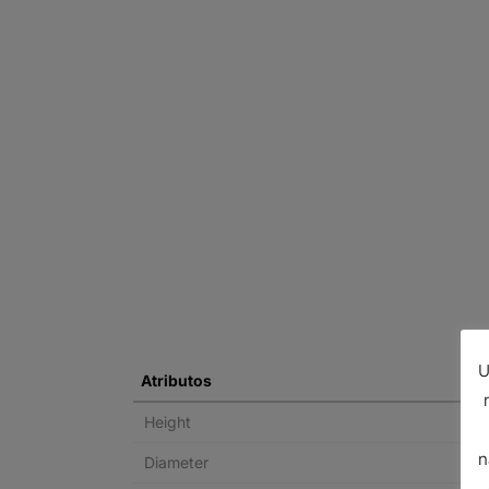
U
Atributos
Height
n
Diameter