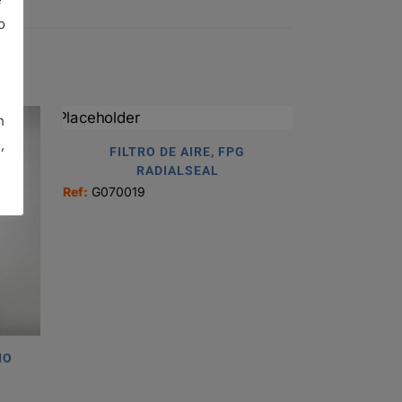
o
n
,
FILTRO DE AIRE, FPG
RADIALSEAL
Ref:
G070019
IO