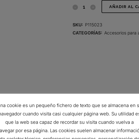
CONJUNTO
AÑADIR AL 
DE
SKU:
P115023
CUERPO
CATEGORÍAS:
Accesorios para 
INFERIOR
quantity
na cookie es un pequeño fichero de texto que se almacena en 
navegador cuando visita casi cualquier página web. Su utilidad e
345 mm
que la web sea capaz de recordar su visita cuando vuelva a
avegar por esa página. Las cookies suelen almacenar informaci
410 mm
de carácter técnico, preferencias personales, personalización d