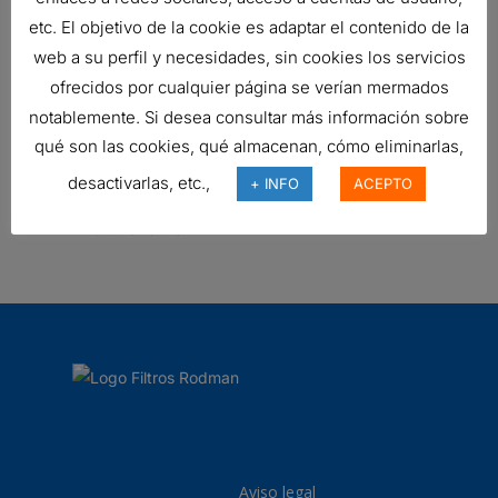
MANÓMETRO
etc. El objetivo de la cookie es adaptar el contenido de la
19,75
€
web a su perfil y necesidades, sin cookies los servicios
Ref:
X770225
ofrecidos por cualquier página se verían mermados
notablemente. Si desea consultar más información sobre
qué son las cookies, qué almacenan, cómo eliminarlas,
RESPIRADERO, CILÍNDRICO AIRE
desactivarlas, etc.,
+ INFO
ACEPTO
10,13
€
Ref:
P526413
Aviso legal