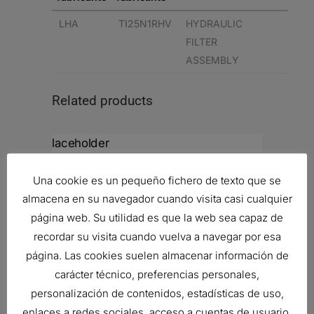
LHA
TI25N1RHV
HYDRAULIC
FILTER
ASSEMBLY
Related products
MAN?METRO
Una cookie es un pequeño fichero de texto que se
Ref:
P563297
almacena en su navegador cuando visita casi cualquier
página web. Su utilidad es que la web sea capaz de
recordar su visita cuando vuelva a navegar por esa
CONJUNTO DE TAPA, HIDR?ULICA
página. Las cookies suelen almacenar información de
Ref:
P766554
carácter técnico, preferencias personales,
personalización de contenidos, estadísticas de uso,
enlaces a redes sociales, acceso a cuentas de usuario,