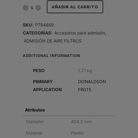
CONJUNTO
AÑADIR AL CARRITO
DE
SKU:
P784869
TAPA
CATEGORÍAS:
Accesorios para admisión
,
ADMISIÓN DE AIRE FILTROS
quantity
ADDITIONAL INFORMATION
PESO
1,21 kg
DONALDSON
PRIMARY
FRG15
APPLICATION
Atributos
Diameter
404.2 mm
Material
Plastic