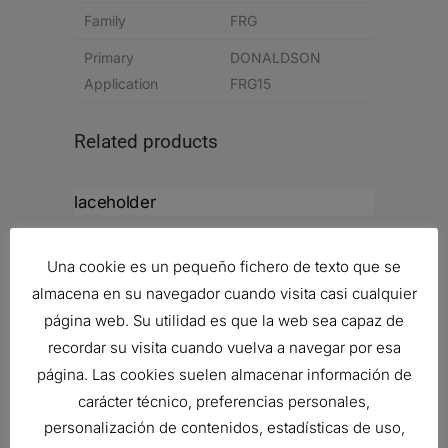
Family
FRG
Primary
DONALDSON
Application
FRG15
Related products
FILTRO DE AIRE, ERB
Ref:
B130059
Una cookie es un pequeño fichero de texto que se
almacena en su navegador cuando visita casi cualquier
página web. Su utilidad es que la web sea capaz de
recordar su visita cuando vuelva a navegar por esa
FILTRO DE AIRE, PRIMARIO
página. Las cookies suelen almacenar información de
DURALITE
131,07
€
carácter técnico, preferencias personales,
Ref:
B105020
personalización de contenidos, estadísticas de uso,