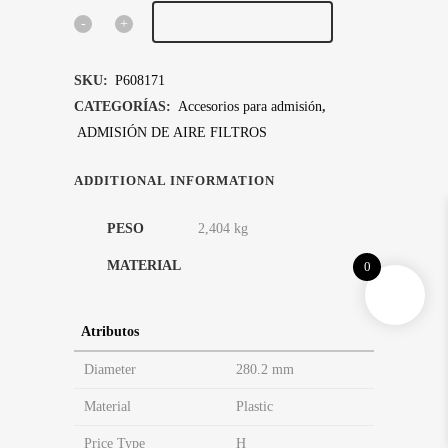
AÑADIR AL CARRITO
CONJUNTO
DE
SKU:
P608171
TAPA
CATEGORÍAS:
Accesorios para admisión
,
ADMISIÓN DE AIRE FILTROS
quantity
ADDITIONAL INFORMATION
PESO
2,404 kg
Plastic
MATERIAL
0
Atributos
Diameter
280.2 mm
Material
Plastic
Price Type
H