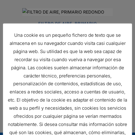
FILTRO DE AIRE, PRIMARIO
REDONDO
Una cookie es un pequeño fichero de texto que se
40,14
€
almacena en su navegador cuando visita casi cualquier
Ref:
P181137
página web. Su utilidad es que la web sea capaz de
recordar su visita cuando vuelva a navegar por esa
página. Las cookies suelen almacenar información de
FILTRO DE AIRE, ERB
carácter técnico, preferencias personales,
Ref:
B130059
personalización de contenidos, estadísticas de uso,
enlaces a redes sociales, acceso a cuentas de usuario,
etc. El objetivo de la cookie es adaptar el contenido de la
ENSAMBLE PURIFICADOR DE AIRE
web a su perfil y necesidades, sin cookies los servicios
Ref:
G080492
ofrecidos por cualquier página se verían mermados
notablemente. Si desea consultar más información sobre
qué son las cookies, qué almacenan, cómo eliminarlas,