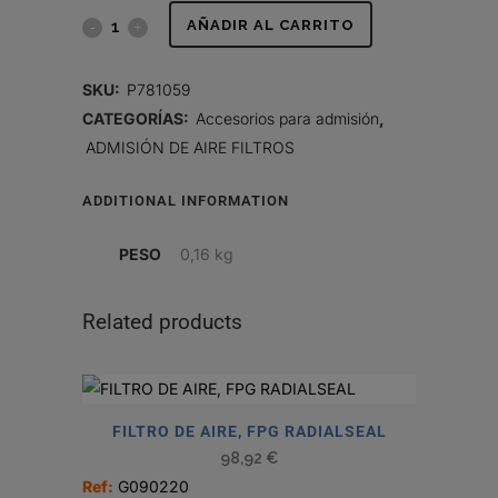
CONJUNTO
AÑADIR AL CARRITO
DE
SKU:
P781059
TAPA
CATEGORÍAS:
Accesorios para admisión
,
ADMISIÓN DE AIRE FILTROS
quantity
ADDITIONAL INFORMATION
PESO
0,16 kg
Related products
FILTRO DE AIRE, FPG RADIALSEAL
98,92
€
Ref:
G090220