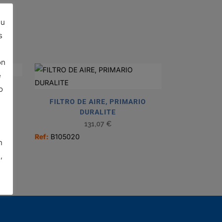
su
s
ón
e
o
FILTRO DE AIRE, PRIMARIO
DURALITE
131,07
€
Ref:
B105020
n
,