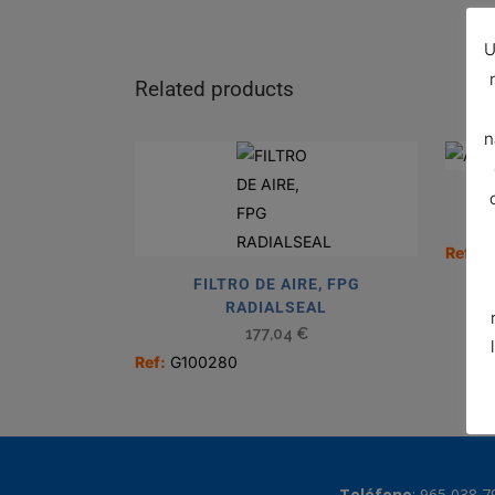
U
Related products
n
AI
Ref:
P
FILTRO DE AIRE, FPG
RADIALSEAL
177,04
€
Ref:
G100280
Teléfono
:
965 038 7