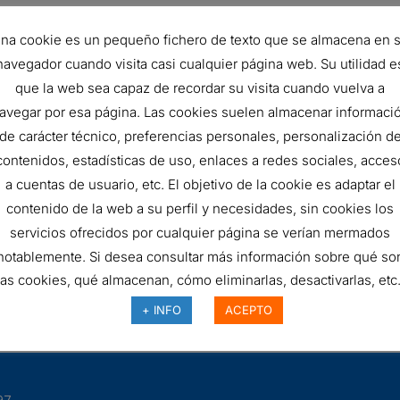
na cookie es un pequeño fichero de texto que se almacena en 
navegador cuando visita casi cualquier página web. Su utilidad e
que la web sea capaz de recordar su visita cuando vuelva a
avegar por esa página. Las cookies suelen almacenar informaci
de carácter técnico, preferencias personales, personalización d
contenidos, estadísticas de uso, enlaces a redes sociales, acces
R FILTER, PRIMARY ROUND
FILTRO DE AIRE, FWG
CYCLOPAC
66,05
€
a cuentas de usuario, etc. El objetivo de la cookie es adaptar el
Ref:
G120059
956815
contenido de la web a su perfil y necesidades, sin cookies los
servicios ofrecidos por cualquier página se verían mermados
notablemente. Si desea consultar más información sobre qué so
las cookies, qué almacenan, cómo eliminarlas, desactivarlas, etc.
+ INFO
ACEPTO
97