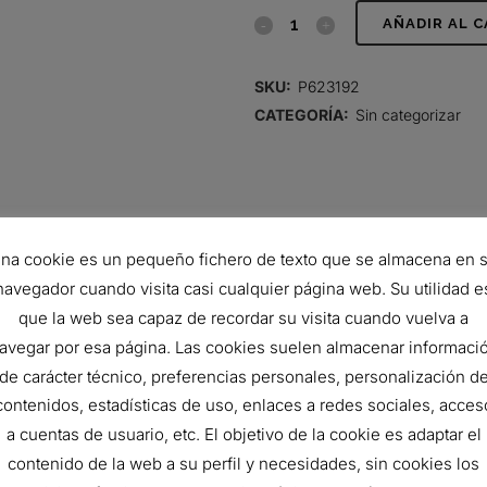
EMPAQUE
AÑADIR AL 
quantity
SKU:
P623192
CATEGORÍA:
Sin categorizar
na cookie es un pequeño fichero de texto que se almacena en 
navegador cuando visita casi cualquier página web. Su utilidad e
que la web sea capaz de recordar su visita cuando vuelva a
avegar por esa página. Las cookies suelen almacenar informaci
de carácter técnico, preferencias personales, personalización d
460.8 MM
contenidos, estadísticas de uso, enlaces a redes sociales, acces
266.8 MM
a cuentas de usuario, etc. El objetivo de la cookie es adaptar el
19 MM
contenido de la web a su perfil y necesidades, sin cookies los