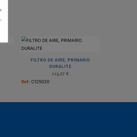
n
,
FILTRO DE AIRE, PRIMARIO
DURALITE
119,27
€
Ref:
C125020