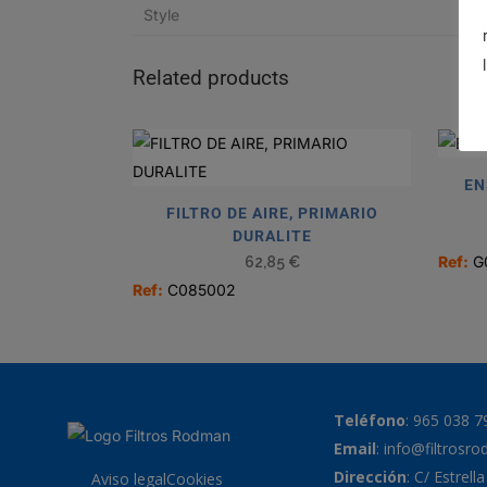
Style
Related products
EN
FILTRO DE AIRE, PRIMARIO
DURALITE
Ref:
G
62,85
€
Ref:
C085002
Teléfono
:
965 038 7
Email
:
info@filtrosr
Dirección
: C/ Estrell
Aviso legal
Cookies