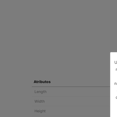
U
Atributos
n
Length
Width
Height