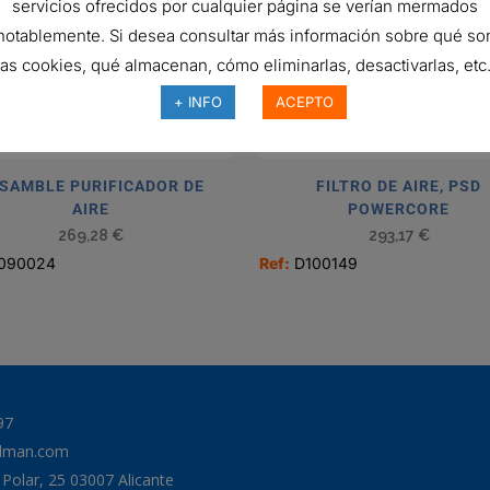
servicios ofrecidos por cualquier página se verían mermados
Obround
notablemente. Si desea consultar más información sobre qué so
las cookies, qué almacenan, cómo eliminarlas, desactivarlas, etc.
+ INFO
ACEPTO
SAMBLE PURIFICADOR DE
FILTRO DE AIRE, PSD
AIRE
POWERCORE
269,28
€
293,17
€
090024
Ref:
D100149
97
odman.com
a Polar, 25 03007 Alicante