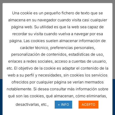
Una cookie es un pequeño fichero de texto que se
almacena en su navegador cuando visita casi cualquier
FILTRO DE AIRE, ERB
Ref:
B130059
página web. Su utilidad es que la web sea capaz de
recordar su visita cuando vuelva a navegar por esa
página. Las cookies suelen almacenar información de
carácter técnico, preferencias personales,
FILTRO DE AIRE, FPG RADIALSEAL
personalización de contenidos, estadísticas de uso,
177,04
€
enlaces a redes sociales, acceso a cuentas de usuario,
Ref:
G100280
etc. El objetivo de la cookie es adaptar el contenido de la
web a su perfil y necesidades, sin cookies los servicios
ofrecidos por cualquier página se verían mermados
notablemente. Si desea consultar más información sobre
qué son las cookies, qué almacenan, cómo eliminarlas,
desactivarlas, etc.,
+ INFO
ACEPTO