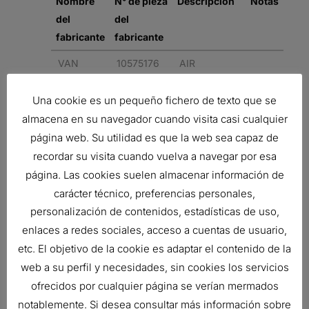
Nombre
N° de pieza
Descripción
Notas
del
del
fabricante
fabricante
VAN
10575176
AIR
HOOL
CLEANER,
FRG
Una cookie es un pequeño fichero de texto que se
RADIALSEAL
almacena en su navegador cuando visita casi cualquier
página web. Su utilidad es que la web sea capaz de
VAN
105751763
AIR
recordar su visita cuando vuelva a navegar por esa
HOOL
CLEANER,
página. Las cookies suelen almacenar información de
FRG
carácter técnico, preferencias personales,
RADIALSEAL
personalización de contenidos, estadísticas de uso,
enlaces a redes sociales, acceso a cuentas de usuario,
Related products
etc. El objetivo de la cookie es adaptar el contenido de la
web a su perfil y necesidades, sin cookies los servicios
ofrecidos por cualquier página se verían mermados
notablemente. Si desea consultar más información sobre
ENSAMBLE PURIFICADOR DE AIRE