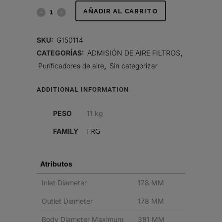
FILTRO
AÑADIR AL CARRITO
DE
SKU:
G150114
AIRE,
CATEGORÍAS:
ADMISIÓN DE AIRE FILTROS
,
Purificadores de aire
,
Sin categorizar
FRG
RADIALSEAL
ADDITIONAL INFORMATION
quantity
PESO
11 kg
FRG
FAMILY
Atributos
Inlet Diameter
178 MM
Outlet Diameter
178 MM
Body Diameter Maximum
381 MM