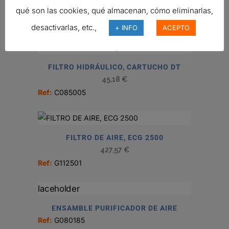
269,28
€
qué son las cookies, qué almacenan, cómo eliminarlas,
Ref:
G090024
desactivarlas, etc.,
+ INFO
ACEPTO
FILTRO HIDRÁULICO, CARTUCHO DT
45,18
€
Ref:
C085005
FILTRO DE AIRE, ECG 2500
427,57
€
Ref:
G112501
ENSAMBLE PURIFICADOR DE AIRE
Ref:
G080185