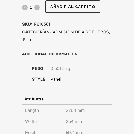
FILTRO
AÑADIR AL CARRITO
DE
SKU:
P610561
AIRE,
CATEGORÍAS:
ADMISIÓN DE AIRE FILTROS
,
Filtros
PANEL
quantity
ADDITIONAL INFORMATION
PESO
0,5012 kg
Panel
STYLE
Atributos
Length
276.1 mm
Width
254 mm
Height
59.4 mm