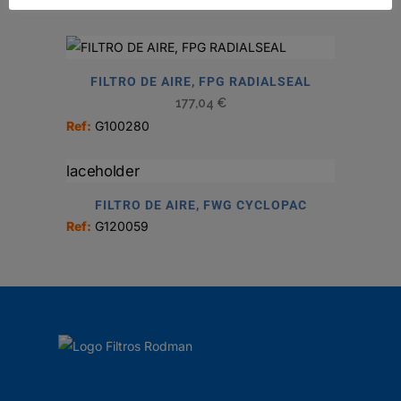
Ref:
B130059
FILTRO DE AIRE, FPG RADIALSEAL
177,04
€
Ref:
G100280
FILTRO DE AIRE, FWG CYCLOPAC
Ref:
G120059