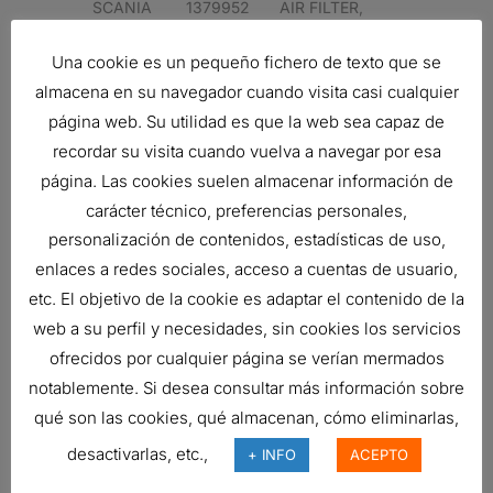
SCANIA
1379952
AIR FILTER,
PANEL
Una cookie es un pequeño fichero de texto que se
SCANIA
1420197
AIR FILTER,
almacena en su navegador cuando visita casi cualquier
PANEL
página web. Su utilidad es que la web sea capaz de
SCANIA
1420197
AIR FILTER,
recordar su visita cuando vuelva a navegar por esa
PANEL
página. Las cookies suelen almacenar información de
carácter técnico, preferencias personales,
Related products
personalización de contenidos, estadísticas de uso,
enlaces a redes sociales, acceso a cuentas de usuario,
etc. El objetivo de la cookie es adaptar el contenido de la
web a su perfil y necesidades, sin cookies los servicios
FILTRO DE AIRE, FPG RADIALSEAL
ofrecidos por cualquier página se verían mermados
Ref:
G070019
notablemente. Si desea consultar más información sobre
qué son las cookies, qué almacenan, cómo eliminarlas,
desactivarlas, etc.,
+ INFO
ACEPTO
FILTRO DE AIRE, ERB