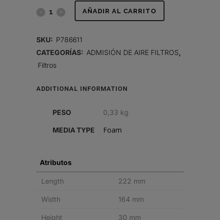
FILTRO
AÑADIR AL CARRITO
DE
SKU:
P786611
AIRE,
CATEGORÍAS:
ADMISIÓN DE AIRE FILTROS
,
Filtros
PANEL
quantity
ADDITIONAL INFORMATION
PESO
0,33 kg
Foam
MEDIA TYPE
Atributos
Length
222 mm
Width
164 mm
Height
30 mm