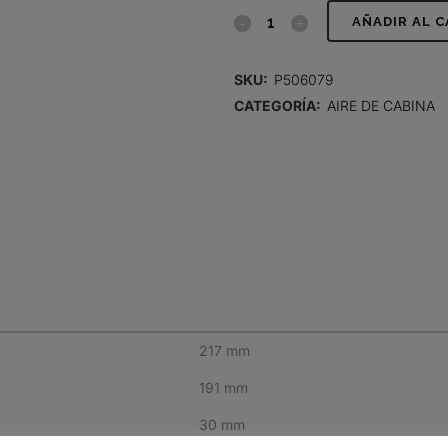
FILTRO
AÑADIR AL 
DE
SKU:
P506079
AIRE,
CATEGORÍA:
AIRE DE CABINA
PANEL
quantity
217 mm
191 mm
30 mm