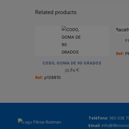
Related products
F
Ref:
P
CODO, GOMA DE 90 GRADOS
35,89
€
Ref:
p128810
Teléfono
:
965 038 7
Email
:
info@filtrosr