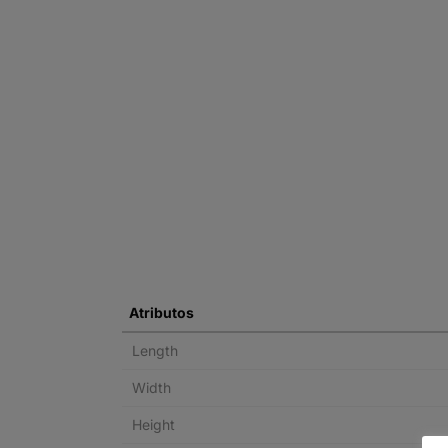
Atributos
Length
Width
Height