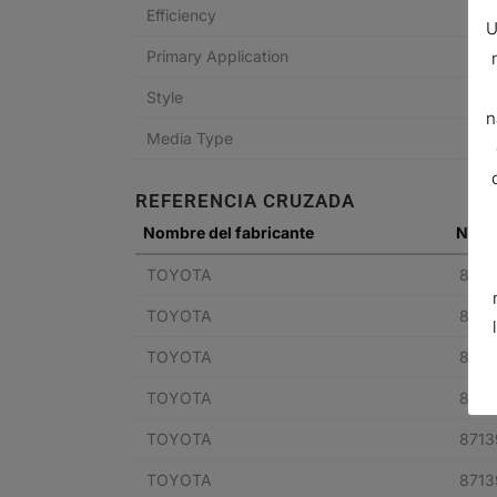
Efficiency
U
Primary Application
Style
n
Media Type
REFERENCIA CRUZADA
Nombre del fabricante
N° de
TOYOTA
8713
TOYOTA
8713
TOYOTA
8713
TOYOTA
8713
TOYOTA
871
TOYOTA
871