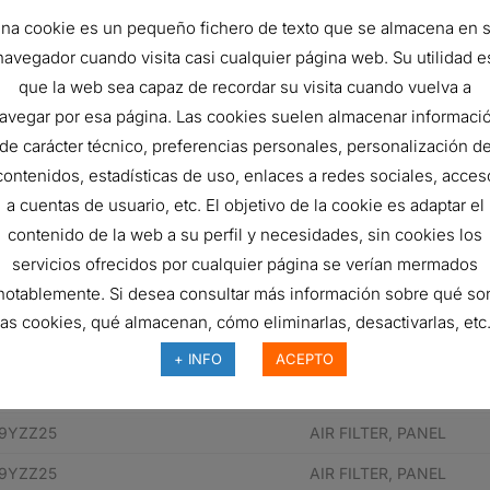
99.9
na cookie es un pequeño fichero de texto que se almacena en 
TOYOTA 8713952020
navegador cuando visita casi cualquier página web. Su utilidad e
que la web sea capaz de recordar su visita cuando vuelva a
Panel
avegar por esa página. Las cookies suelen almacenar informaci
Carbon
de carácter técnico, preferencias personales, personalización d
contenidos, estadísticas de uso, enlaces a redes sociales, acces
a cuentas de usuario, etc. El objetivo de la cookie es adaptar el
 pieza del fabricante
Descripción
contenido de la web a su perfil y necesidades, sin cookies los
servicios ofrecidos por cualquier página se verían mermados
952020
AIR FILTER, PANEL
notablemente. Si desea consultar más información sobre qué so
907010
AIR FILTER, PANEL
las cookies, qué almacenan, cómo eliminarlas, desactivarlas, etc.
907010
AIR FILTER, PANEL
+ INFO
ACEPTO
952020
AIR FILTER, PANEL VEN
39YZZ25
AIR FILTER, PANEL
39YZZ25
AIR FILTER, PANEL