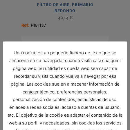
FILTRO DE AIRE, PRIMARIO
REDONDO
40,14
€
Ref:
P181137
Una cookie es un pequeño fichero de texto que se
almacena en su navegador cuando visita casi cualquier
página web. Su utilidad es que la web sea capaz de
recordar su visita cuando vuelva a navegar por esa
página. Las cookies suelen almacenar información de
carácter técnico, preferencias personales,
personalización de contenidos, estadísticas de uso,
enlaces a redes sociales, acceso a cuentas de usuario,
FILTRO DONALDSON
etc. El objetivo de la cookie es adaptar el contenido de la
231,30
€
web a su perfil y necesidades, sin cookies los servicios
Ref:
B100121