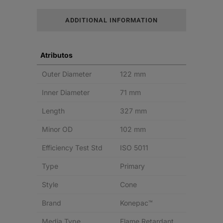
KONEPAC
ADDITIONAL INFORMATION
quantity
Atributos
Outer Diameter
122 mm
Inner Diameter
71 mm
Length
327 mm
Minor OD
102 mm
Efficiency Test Std
ISO 5011
Type
Primary
Style
Cone
Brand
Konepac™
Media Type
Flame Retardant