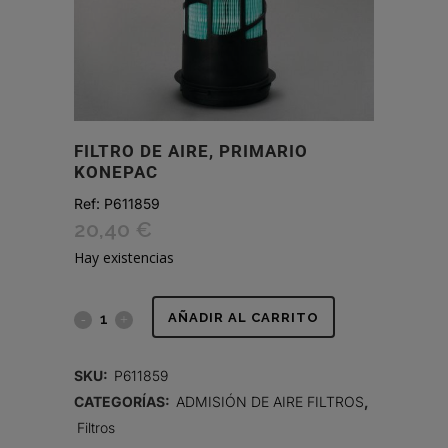
FILTRO DE AIRE, PRIMARIO
KONEPAC
Ref:
P611859
20,40
€
Hay existencias
FILTRO
AÑADIR AL CARRITO
DE
SKU:
P611859
AIRE,
CATEGORÍAS:
ADMISIÓN DE AIRE FILTROS
,
Filtros
PRIMARIO