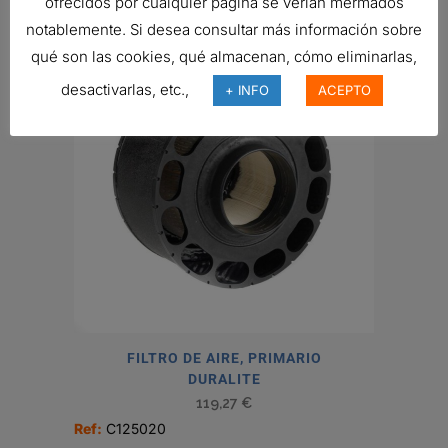
ofrecidos por cualquier página se verían mermados
notablemente. Si desea consultar más información sobre
qué son las cookies, qué almacenan, cómo eliminarlas,
desactivarlas, etc.,
+ INFO
ACEPTO
FILTRO DE AIRE, PRIMARIO
DURALITE
119,27
€
Ref:
C125020