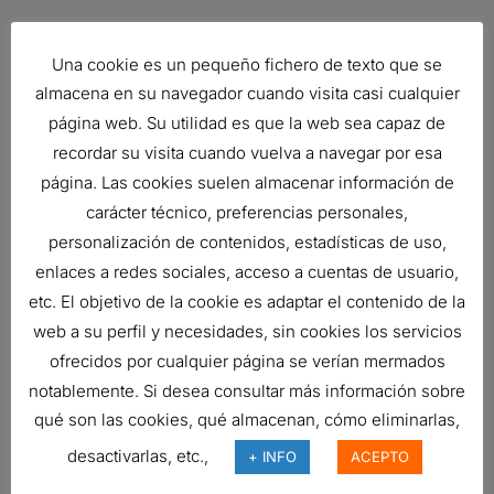
IVECO
42558097
AIR FILTER,
Una cookie es un pequeño fichero de texto que se
PRIMARY
OBROUND
almacena en su navegador cuando visita casi cualquier
POWERCORE
página web. Su utilidad es que la web sea capaz de
recordar su visita cuando vuelva a navegar por esa
Related products
página. Las cookies suelen almacenar información de
carácter técnico, preferencias personales,
personalización de contenidos, estadísticas de uso,
enlaces a redes sociales, acceso a cuentas de usuario,
FILTRO DE AIRE, FPG RADIALSEAL
etc. El objetivo de la cookie es adaptar el contenido de la
177,04
€
web a su perfil y necesidades, sin cookies los servicios
Ref:
G100280
ofrecidos por cualquier página se verían mermados
notablemente. Si desea consultar más información sobre
qué son las cookies, qué almacenan, cómo eliminarlas,
FILTRO DE AIRE, PSD POWERCORE
desactivarlas, etc.,
+ INFO
ACEPTO
293,17
€