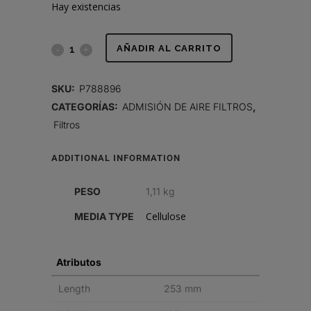
Hay existencias
FILTRO
AÑADIR AL CARRITO
DE
SKU:
P788896
AIRE,
CATEGORÍAS:
ADMISIÓN DE AIRE FILTROS
,
Filtros
PRIMARIO
OBLONGO
ADDITIONAL INFORMATION
POWERCORE
PESO
1,11 kg
quantity
Cellulose
MEDIA TYPE
Atributos
Length
253 mm