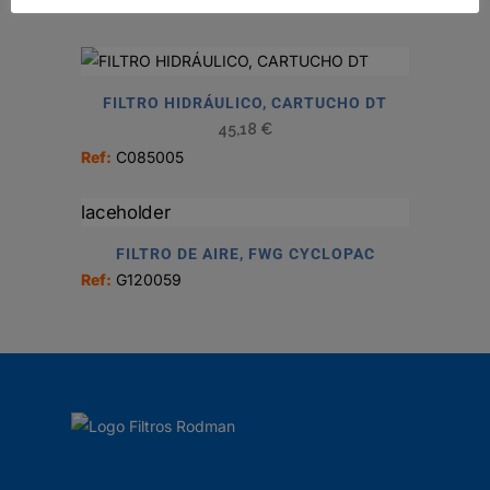
Ref:
D100149
FILTRO HIDRÁULICO, CARTUCHO DT
45,18
€
Ref:
C085005
FILTRO DE AIRE, FWG CYCLOPAC
Ref:
G120059