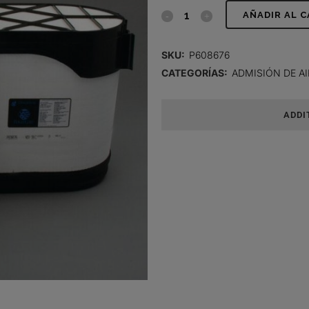
FILTRO
AÑADIR AL 
DE
SKU:
P608676
AIRE,
CATEGORÍAS:
ADMISIÓN DE AI
PRIMARIO
ADDI
OBLONGO
POWERCORE
quantity