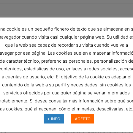
a del fabricante
Descripción
na cookie es un pequeño fichero de texto que se almacena en 
AIR FILTER, PRIMARY OBROUND 
navegador cuando visita casi cualquier página web. Su utilidad e
que la web sea capaz de recordar su visita cuando vuelva a
36
AIR FILTER, PRIMARY OBROUND 
avegar por esa página. Las cookies suelen almacenar informaci
AIR FILTER, PRIMARY OBROUND 
de carácter técnico, preferencias personales, personalización d
M2
AIR FILTER, PRIMARY OBROUND 
contenidos, estadísticas de uso, enlaces a redes sociales, acces
a cuentas de usuario, etc. El objetivo de la cookie es adaptar el
M2
AIR FILTER, PRIMARY OBROUND 
contenido de la web a su perfil y necesidades, sin cookies los
090410
AIR FILTER, PRIMARY OBROUND 
servicios ofrecidos por cualquier página se verían mermados
090410
AIR FILTER, PRIMARY OBROUND 
notablemente. Si desea consultar más información sobre qué so
las cookies, qué almacenan, cómo eliminarlas, desactivarlas, etc.
6504
AIR FILTER, PRIMARY OBROUND 
+ INFO
ACEPTO
7504
AIR FILTER, PRIMARY OBROUND 