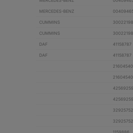
MERCEDES-BENZ
0040946
MERCEDES-BENZ
0040946
CUMMINS
3002219
CUMMINS
3002219
DAF
41158787
DAF
41158787
21604540
21604540
4256925
4256925
3292575
3292575
1159886