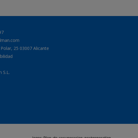
97
odman.com
a Polar, 25 03007 Alicante
bilidad
 S.L.