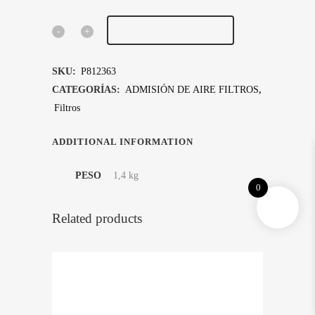
AÑADIR AL CARRITO
FILTRO
DE
SKU:
P812363
AIRE,
CATEGORÍAS:
ADMISIÓN DE AIRE FILTROS
,
Filtros
PRIMARIO
RADIALSEAL
ADDITIONAL INFORMATION
quantity
PESO
1,4 kg
0
Related products