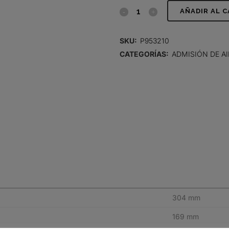
FILTRO
AÑADIR AL 
DE
SKU:
P953210
AIRE,
CATEGORÍAS:
ADMISIÓN DE AI
PRIMARIO
RADIALSEAL
quantity
304 mm
169 mm