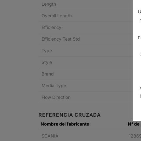
Length
U
Overall Length
Efficiency
n
Efficiency Test Std
Type
Style
Brand
Media Type
Flow Direction
REFERENCIA CRUZADA
Nombre del fabricante
N° de 
SCANIA
1286