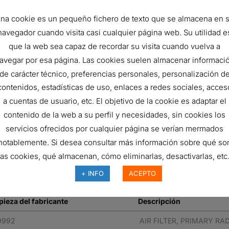
491 mm
na cookie es un pequeño fichero de texto que se almacena en 
536 mm
navegador cuando visita casi cualquier página web. Su utilidad e
99.9
que la web sea capaz de recordar su visita cuando vuelva a
avegar por esa página. Las cookies suelen almacenar informaci
ISO 5011
de carácter técnico, preferencias personales, personalización d
Primary
contenidos, estadísticas de uso, enlaces a redes sociales, acces
a cuentas de usuario, etc. El objetivo de la cookie es adaptar el
Radialseal
contenido de la web a su perfil y necesidades, sin cookies los
RadialSeal™
servicios ofrecidos por cualquier página se verían mermados
Cellulose
notablemente. Si desea consultar más información sobre qué so
las cookies, qué almacenan, cómo eliminarlas, desactivarlas, etc.
Standard
+ INFO
ACEPTO
pieza del fabricante
Descripción
9992
AIR FILTER, PRIMARY RA