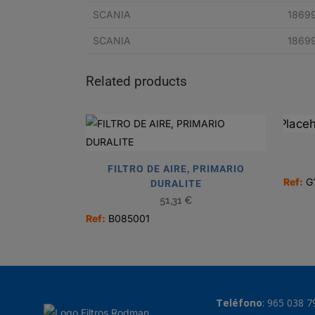
SCANIA
1869
SCANIA
1869
Related products
FILTRO DE AIRE, PRIMARIO
Ref:
G
DURALITE
51,31
€
Ref:
B085001
Teléfono
:
965 038 7