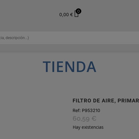
0
0,00
€
TIENDA
FILTRO DE AIRE, PRIMA
Ref:
P953210
60,59
€
Hay existencias