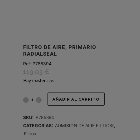
FILTRO DE AIRE, PRIMARIO
RADIALSEAL
Ref:
P785394
119,03
€
Hay existencias
FILTRO
AÑADIR AL CARRITO
DE
SKU:
P785394
AIRE,
CATEGORÍAS:
ADMISIÓN DE AIRE FILTROS
,
Filtros
PRIMARIO