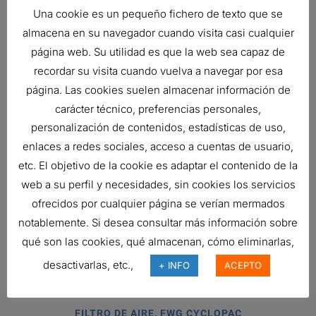
Una cookie es un pequeño fichero de texto que se
Brand
RadialSeal™
almacena en su navegador cuando visita casi cualquier
Price Type
F
página web. Su utilidad es que la web sea capaz de
recordar su visita cuando vuelva a navegar por esa
Related products
página. Las cookies suelen almacenar información de
carácter técnico, preferencias personales,
personalización de contenidos, estadísticas de uso,
enlaces a redes sociales, acceso a cuentas de usuario,
FILTRO DE AIRE, FPG RADIALSEAL
etc. El objetivo de la cookie es adaptar el contenido de la
Ref:
G070019
web a su perfil y necesidades, sin cookies los servicios
ofrecidos por cualquier página se verían mermados
notablemente. Si desea consultar más información sobre
FILTRO DE AIRE, EPG RADIALSEAL
qué son las cookies, qué almacenan, cómo eliminarlas,
Ref:
G150144
desactivarlas, etc.,
+ INFO
ACEPTO
FILTRO DE AIRE, FWG CYCLOPAC