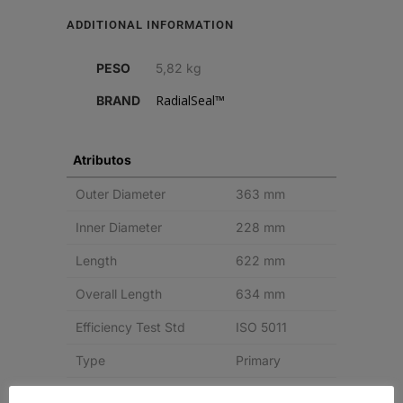
RADIALSEAL
ADDITIONAL INFORMATION
quantity
PESO
5,82 kg
RadialSeal™
BRAND
Atributos
Outer Diameter
363 mm
Inner Diameter
228 mm
Length
622 mm
Overall Length
634 mm
Efficiency Test Std
ISO 5011
Type
Primary
Style
Radialseal