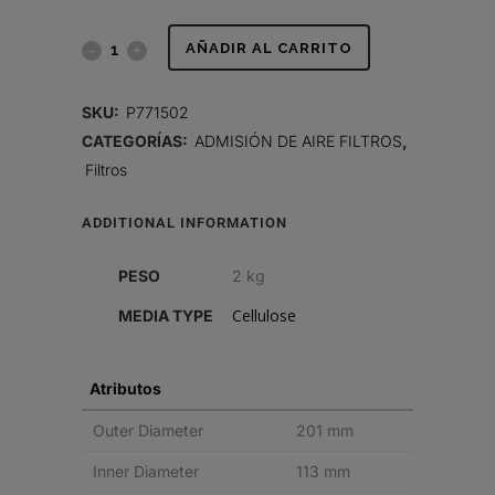
FILTRO
AÑADIR AL CARRITO
DE
SKU:
P771502
AIRE,
CATEGORÍAS:
ADMISIÓN DE AIRE FILTROS
,
Filtros
PRIMARIO
REDONDO
ADDITIONAL INFORMATION
quantity
PESO
2 kg
Cellulose
MEDIA TYPE
Atributos
Outer Diameter
201 mm
Inner Diameter
113 mm