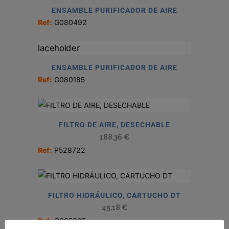
ENSAMBLE PURIFICADOR DE AIRE
Ref:
G080492
ENSAMBLE PURIFICADOR DE AIRE
Ref:
G080185
FILTRO DE AIRE, DESECHABLE
188,36
€
Ref:
P528722
FILTRO HIDRÁULICO, CARTUCHO DT
45,18
€
Ref:
C085005